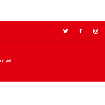
sentiel
Soutenez la presse évangélique.
Faites un don pour nous aider à
nous développer
Support et maintenance:
Solutions Kläy