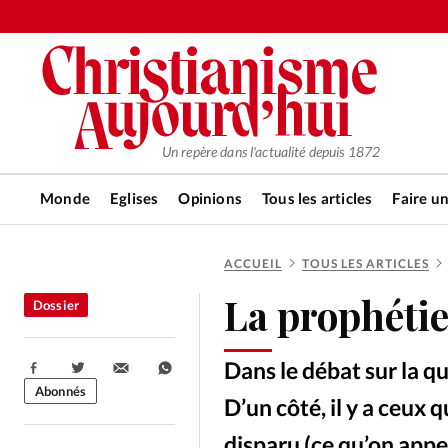
Un repère dans l'actualité depuis 1872
Monde
Eglises
Opinions
Tous les articles
Faire u
ACCUEIL
TOUS LES ARTICLES
RUBRIQUES
La prophétie
Dossier
Tous les articles
Actualité ch
Dans le débat sur la q
Partager:
Actualité internationale
Chro
Abonnés
D’un côté, il y a ceux 
disparu (ce qu’on appel