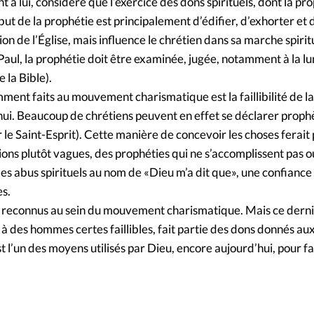
à lui, considère que l’exercice des dons spirituels, dont la prop
 but de la prophétie est principalement d’édifier, d’exhorter et d
tion de l’Église, mais influence le chrétien dans sa marche spirit
e Paul, la prophétie doit être examinée, jugée, notamment à la l
e la Bible).
ment faits au mouvement charismatique est la faillibilité de l
’hui. Beaucoup de chrétiens peuvent en effet se déclarer proph
le Saint-Esprit). Cette manière de concevoir les choses ferait 
ons plutôt vagues, des prophéties qui ne s’accomplissent pas o
es abus spirituels au nom de «Dieu m’a dit que», une confiance
es.
t reconnus au sein du mouvement charismatique. Mais ce derni
 à des hommes certes faillibles, fait partie des dons donnés au
est l’un des moyens utilisés par Dieu, encore aujourd’hui, pour f