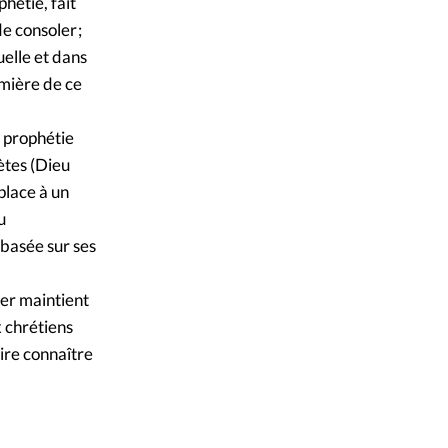
hétie, fait
e consoler ;
uelle et dans
umière de ce
a prophétie
ètes (Dieu
place à un
u
 basée sur ses
er maintient
x chrétiens
aire connaître