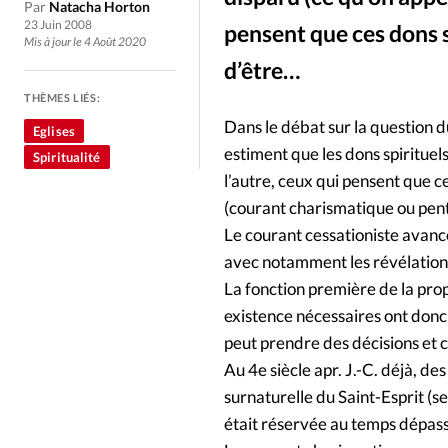
Culture
Dossier
Eglises
Par
Natacha Horton
23 Juin 2008
pensent que ces dons s
Mis à jour le 4 Août 2020
Génération réveil
Monde
d’être…
THÈMES LIÉS:
Publireportage
Relations Auj
Dans le débat sur la question d
Eglises
estiment que les dons spirituels
Spiritualité
Société
Tour du monde des Eg
l’autre, ceux qui pensent que ce
(courant charismatique ou pent
Le courant cessationiste avance 
Trait d'Ixène
Vécu
Vie Int
avec notamment les révélations 
La fonction première de la proph
existence nécessaires ont donc d
peut prendre des décisions et c
Au 4e siècle apr. J.-C. déjà, d
surnaturelle du Saint-Esprit (se
était réservée au temps dépass