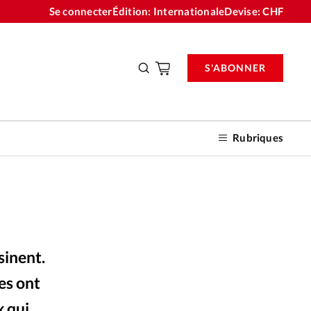
Se connecter
Édition: Internationale
Devise:
CHF
S'ABONNER
Rubriques
nnements
sinent.
n don
ues ont
x qui