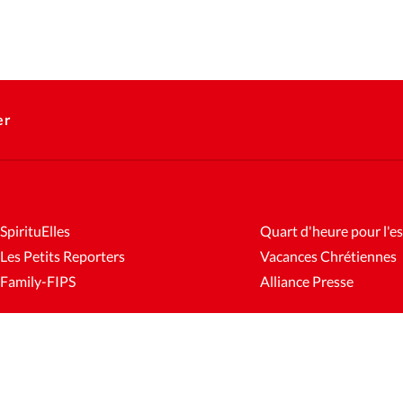
er
SpirituElles
Quart d'heure pour l'es
Les Petits Reporters
Vacances Chrétiennes
Family-FIPS
Alliance Presse
es
Mentions légales
Gestion des cookies