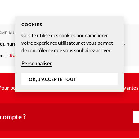
COOKIES
ISME AUJOURD'HUI
Ce site utilise des cookies pour améliorer
votre expérience utilisateur et vous permet
é du numéro Christianisme Aujourd’hui – Juillet-Août 2008
de contrôler ce que vous souhaitez activer.
r
S’abonner
Personnaliser
OK, J'ACCEPTE TOUT
Pour poursuivre la lecture, choisissez une des options suivantes 
 compte ?