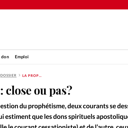
n don
Emploi
DOSSIER
LA PROPHÉTIE: CLOSE OU PAS?
Accueil
: close ou pas?
rétienne
Les abo
uestion du prophétisme, deux courants se des
nique
Faire u
qui estiment que les dons spirituels apostoliq
le le courant cessationiste) et de l’autre, ceu