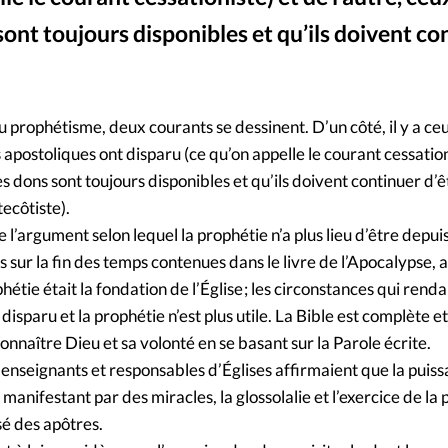
Foi
La bout
ont toujours disponibles et qu’ils doivent co
À propo
Opinions
La réda
ourd'hui
u prophétisme, deux courants se dessinent. D’un côté, il y a ce
 apostoliques ont disparu (ce qu’on appelle le courant cessation
Mon co
lises
s dons sont toujours disponibles et qu’ils doivent continuer d’êt
ecôtiste).
Changem
l’argument selon lequel la prophétie n’a plus lieu d’être depuis
érieure
sur la fin des temps contenues dans le livre de l’Apocalypse, 
Nous co
étie était la fondation de l’Église ; les circonstances qui renda
isparu et la prophétie n’est plus utile. La Bible est complète et
Emploi
onnaître Dieu et sa volonté en se basant sur la Parole écrite.
es enseignants et responsables d’Églises affirmaient que la puis
 manifestant par des miracles, la glossolalie et l’exercice de la
é des apôtres.