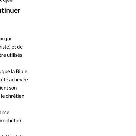
ique
ntinuer
s
ction
ux qui
iste) et de
mpte
re utilisés
ement d'adresse
 que la Bible,
a été achevée.
ntacter
ient son
 le chrétien
sance
 prophétie)