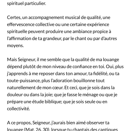
Édition: Internationale
spirituel particulier.
Devise:
CHF
Certes, un accompagnement musical de qualité, une
RUBRIQUES
effervescence collective ou une certaine expérience
Tous les articles
Actualité chrétienne
spirituelle peuvent produire une ambiance propice à
Actualité internationale
Chronique
Culture
l’affirmation de ta grandeur, par le chant ou par d’autres
moyens.
Dossier
Eglises
Foi
Génération réveil
Monde
Opinions
Publireportage
Relations Aujourd'hui
Mais Seigneur, il me semble que la qualité de ma louange
Société
Tour du monde des Eglises
Trait d'Ixène
dépend plutôt de mon niveau de confiance en toi. Oui, plus
Vécu
Vie Intérieure
j’apprends à me reposer dans ton amour, ta fidélité, ou ta
toute-puissance, plus l’adoration bouillonne tout
naturellement de mon cœur. Et ceci, que je sois dans la
douleur ou dans la joie; que je fasse le ménage ou que je
prépare une étude biblique; que je sois seule ou en
collectivité.
A ce propos, Seigneur, j’aurais bien aimé observer ta
louange (Mat. 26, 30), lorsque tu chantais des cantiques