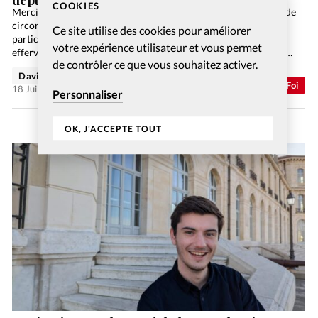
COOKIES
Merci Seigneur, parce que la louange ne dépend ni d’un lieu, ni de
circonstances, ni d’émotions, ni même d’un état spirituel
Ce site utilise des cookies pour améliorer
particulier.Certes, un accompagnement musical de qualité, une
votre expérience utilisateur et vous permet
effervescence collective ou une certaine expérience spirituelle…
de contrôler ce que vous souhaitez activer.
David Métreau
Abonnés
Foi
18 Juil 2026
Personnaliser
OK, J'ACCEPTE TOUT