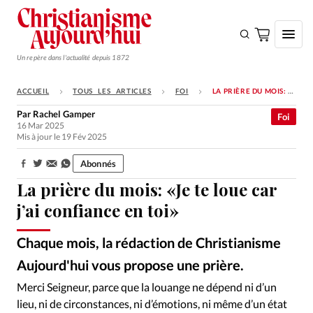
Un repère dans l'actualité depuis 1872
ACCUEIL
TOUS LES ARTICLES
FOI
LA PRIÈRE DU MOIS: «JE TE LOUE CAR J’AI CONFIANCE EN TOI»
S'ABONNER
Par
Rachel Gamper
Foi
16 Mar 2025
Monde
Mis à jour le 19 Fév 2025
Eglises
Abonnés
Partager:
Opinions
La prière du mois: «Je te loue car
Tous les articles
j’ai confiance en toi»
Faire un don
Chaque mois, la rédaction de Christianisme
Emploi
Aujourd'hui vous propose une prière.
wikimedia
©
Merci Seigneur, parce que la louange ne dépend ni d’un
Se connecter
lieu, ni de circonstances, ni d’émotions, ni même d’un état