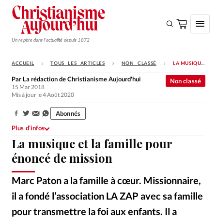
Un repère dans l'actualité depuis 1872
ACCUEIL
TOUS LES ARTICLES
NON CLASSÉ
LA MUSIQUE ET LA FAMILLE POUR ÉNONCÉ DE MISSION
S'ABONNER
Par
La rédaction de Christianisme Aujourd'hui
Non classé
15 Mar 2018
Monde
Mis à jour le 4 Août 2020
Eglises
Abonnés
Partager:
Opinions
Plus d’infos
La musique et la famille pour
Tous les articles
énoncé de mission
Faire un don
Emploi
Marc Paton a la famille à cœur. Missionnaire,
il a fondé l’association LA ZAP avec sa famille
Se connecter
pour transmettre la foi aux enfants. Il a