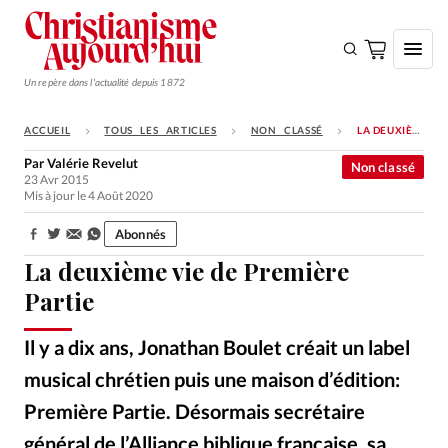
Un repère dans l'actualité depuis 1872
ACCUEIL
TOUS LES ARTICLES
NON CLASSÉ
LA DEUXIÈME VIE DE PREMIÈRE PARTIE
S'ABONNER
Par
Valérie Revelut
Non classé
23 Avr 2015
Monde
Mis à jour le 4 Août 2020
Eglises
Abonnés
Partager:
Opinions
La deuxième vie de Première
Tous les articles
Partie
Faire un don
Il y a dix ans, Jonathan Boulet créait un label
Emploi
musical chrétien puis une maison d’édition:
Première Partie. Désormais secrétaire
Se connecter
général de l’Alliance biblique française, sa