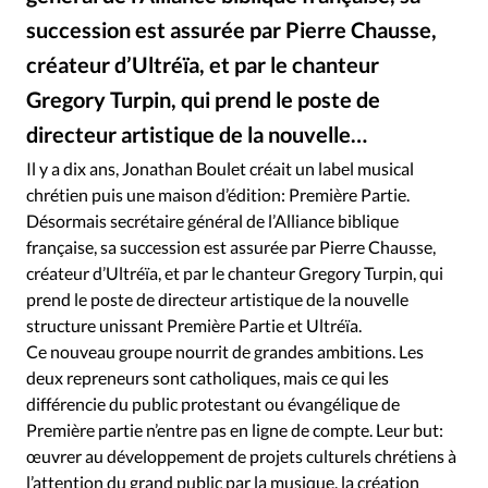
Édition: Internationale
succession est assurée par Pierre Chausse,
Devise:
CHF
créateur d’Ultréïa, et par le chanteur
RUBRIQUES
Gregory Turpin, qui prend le poste de
Tous les articles
Actualité chrétienne
directeur artistique de la nouvelle…
Actualité internationale
Chronique
Culture
Il y a dix ans, Jonathan Boulet créait un label musical
Dossier
Eglises
Foi
Génération réveil
Monde
chrétien puis une maison d’édition: Première Partie.
Opinions
Publireportage
Relations Aujourd'hui
Désormais secrétaire général de l’Alliance biblique
Société
Tour du monde des Eglises
Trait d'Ixène
française, sa succession est assurée par Pierre Chausse,
Vécu
Vie Intérieure
créateur d’Ultréïa, et par le chanteur Gregory Turpin, qui
prend le poste de directeur artistique de la nouvelle
structure unissant Première Partie et Ultréïa.
Ce nouveau groupe nourrit de grandes ambitions. Les
deux repreneurs sont catholiques, mais ce qui les
différencie du public protestant ou évangélique de
Première partie n’entre pas en ligne de compte. Leur but:
œuvrer au développement de projets culturels chrétiens à
l’attention du grand public par la musique, la création