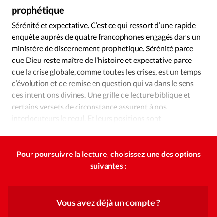
Édition: Internationale
prophétique
Devise:
CHF
Sérénité et expectative. C’est ce qui ressort d’une rapide
enquête auprès de quatre francophones engagés dans un
RUBRIQUES
Tous les articles
Actualité chrétienne
ministère de discernement prophétique. Sérénité parce
que Dieu reste maître de l’histoire et expectative parce
Actualité internationale
Chronique
Culture
que la crise globale, comme toutes les crises, est un temps
Dossier
Eglises
Foi
Génération réveil
Monde
d’évolution et de remise en question qui va dans le sens
Opinions
Publireportage
Relations Aujourd'hui
des intentions divines. Une grille de lecture biblique et
Société
Tour du monde des Eglises
Trait d'Ixène
certains versets de circonstance assurent à nos
interlocuteurs le recul. Et leurs positions sont
Vécu
Vie Intérieure
complémentaires.
Pour poursuivre la lecture, choisissez une des options
suivantes :
Vous avez déjà un compte ?