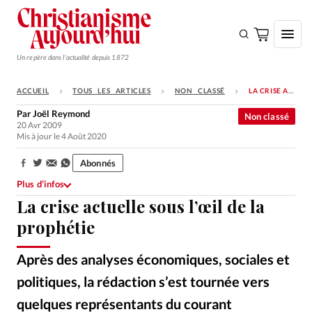
Un repère dans l'actualité depuis 1872
ACCUEIL
TOUS LES ARTICLES
NON CLASSÉ
LA CRISE ACTUELLE SOUS L’ŒIL DE LA PROPHÉTIE
S'ABONNER
Par
Joël Reymond
Non classé
20 Avr 2009
Monde
Mis à jour le 4 Août 2020
Eglises
Abonnés
Partager:
Opinions
Plus d’infos
La crise actuelle sous l’œil de la
Tous les articles
prophétie
Faire un don
Emploi
Après des analyses économiques, sociales et
politiques, la rédaction s’est tournée vers
Se connecter
quelques représentants du courant