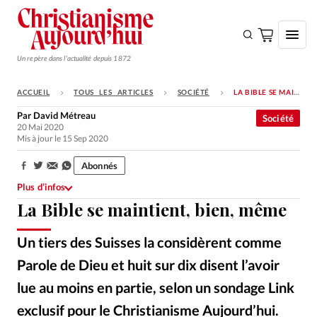
Un repère dans l'actualité depuis 1872
ACCUEIL
TOUS LES ARTICLES
SOCIÉTÉ
LA BIBLE SE MAINTIENT, BIEN, MÊME
S'ABONNER
Par
David Métreau
Société
20 Mai 2020
Monde
Mis à jour le 15 Sep 2020
Eglises
Abonnés
Partager:
Opinions
Plus d’infos
La Bible se maintient, bien, même
Tous les articles
Faire un don
Un tiers des Suisses la considèrent comme
Emploi
Parole de Dieu et huit sur dix disent l’avoir
lue au moins en partie, selon un sondage Link
Se connecter
exclusif pour le Christianisme Aujourd’hui.