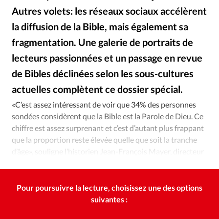
Édition: Internationale
Autres volets: les réseaux sociaux accélèrent
Devise:
CHF
la diffusion de la Bible, mais également sa
RUBRIQUES
fragmentation. Une galerie de portraits de
Tous les articles
Actualité chrétienne
lecteurs passionnées et un passage en revue
Actualité internationale
Chronique
Culture
de Bibles déclinées selon les sous-cultures
Dossier
Eglises
Foi
Génération réveil
Monde
actuelles complètent ce dossier spécial.
DR - DR
©
Opinions
Publireportage
Relations Aujourd'hui
«C’est assez intéressant de voir que 34% des personnes
Société
Tour du monde des Eglises
Trait d'Ixène
sondées considèrent que la Bible est la Parole de Dieu. Ce
Vécu
Vie Intérieure
chiffre est assez surprenant et c’est d’autant plus frappant
que la proportion reste élevée quelle que soit la tranche
d’âge», souligne l’historien Jean-François Mayer, directeur
de l’Institut Religioscope.
Pour poursuivre la lecture, choisissez une des options
suivantes :