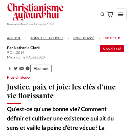
Un repère dans l'actualité depuis 1872
ACCUEIL
TOUS LES ARTICLES
NON CLASSÉ
JUSTICE, PAIX ET JOIE: LES CLÉS D’UNE VIE FLORISSANTE
S'ABONNER
Par
Nathania Clark
Non classé
9 Oct 2019
Monde
Mis à jour le 4 Août 2020
Eglises
Abonnés
Partager:
Opinions
Plus d’infos
Justice, paix et joie: les clés d’une
Tous les articles
vie florissante
Faire un don
Emploi
Qu’est-ce qu’une bonne vie? Comment
définir et cultiver une existence qui ait du
Se connecter
sens et vaille la peine d’être vécue? La