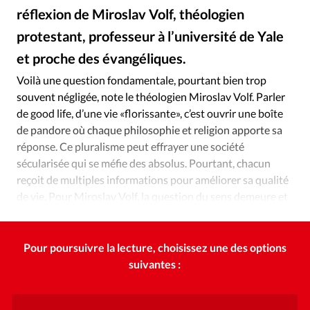
Édition: Internationale
réflexion de Miroslav Volf, théologien
Devise:
CHF
protestant, professeur à l’université de Yale
RUBRIQUES
et proche des évangéliques.
iStockphoto
©
Tous les articles
Actualité chrétienne
Voilà une question fondamentale, pourtant bien trop
Actualité internationale
Chronique
Culture
souvent négligée, note le théologien Miroslav Volf. Parler
Dossier
Eglises
Foi
Génération réveil
Monde
de good life, d’une vie «florissante», c’est ouvrir une boîte
de pandore où chaque philosophie et religion apporte sa
Opinions
Publireportage
Relations Aujourd'hui
réponse. Ce pluralisme peut effrayer une société
Société
Tour du monde des Eglises
Trait d'Ixène
sécularisée qui se méfie des absolus. Pourtant, chacun
Vécu
Vie Intérieure
reçoit de multiples informations pour améliorer sa qualité
de vie. Pour Miroslav Volf, la question du sens demeure et
appelle une réponse.
Pour poursuivre la lecture, choisissez une des options
suivantes :