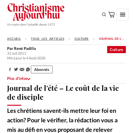
Un repère dans l'actualité depuis 1872
ACCUEIL
TOUS LES ARTICLES
CULTURE
JOURNAL DE L’ÉTÉ – LE COÛT DE LA VIE DE DISCIPLE
S'ABONNER
Par
René Padilla
Culture
31 Juil 2011
Monde
Mis à jour le 4 Août 2020
Eglises
Abonnés
Partager:
Opinions
Plus d’infos
Journal de l’été – Le coût de la vie
Tous les articles
de disciple
Faire un don
Emploi
Les chrétiens savent-ils mettre leur foi en
action? Pour le vérifier, la rédaction vous a
Se connecter
mis au défi en vous proposant de relever