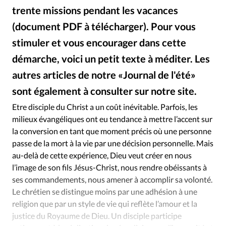
Édition: Internationale
trente missions pendant les vacances
Devise:
CHF
(document PDF à télécharger). Pour vous
RUBRIQUES
stimuler et vous encourager dans cette
Tous les articles
Actualité chrétienne
démarche, voici un petit texte à méditer. Les
Actualité internationale
Chronique
Culture
autres articles de notre «Journal de l'été»
Dossier
Eglises
Foi
Génération réveil
Monde
sont également à consulter sur notre site.
Brunor
©
Opinions
Publireportage
Relations Aujourd'hui
Etre disciple du Christ a un coût inévitable. Parfois, les
Société
Tour du monde des Eglises
Trait d'Ixène
milieux évangéliques ont eu tendance à mettre l’accent sur
Vécu
Vie Intérieure
la conversion en tant que moment précis où une personne
passe de la mort à la vie par une décision personnelle. Mais
au-delà de cette expérience, Dieu veut créer en nous
l’image de son fils Jésus-Christ, nous rendre obéissants à
ses commandements, nous amener à accomplir sa volonté.
Le chrétien se distingue moins par une adhésion à une
religion que par un style de vie qui reflète l’amour et la
justice du Royaume de Dieu. Un disciple participe