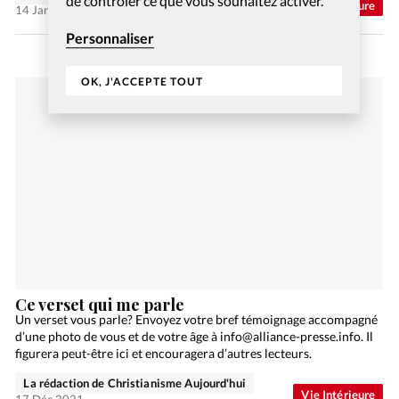
de contrôler ce que vous souhaitez activer.
Abonnés
Vie Intérieure
14 Jan 2022
Personnaliser
OK, J'ACCEPTE TOUT
Ce verset qui me parle
Un verset vous parle? Envoyez votre bref témoignage accompagné
d’une photo de vous et de votre âge à info@alliance-presse.info. Il
figurera peut-être ici et encouragera d’autres lecteurs.
La rédaction de Christianisme Aujourd'hui
Vie Intérieure