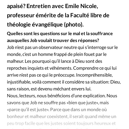
Édition: Internationale
apaisé? Entretien avec Emile Nicole,
Devise:
CHF
professeur émérite de la Faculté libre de
RUBRIQUES
théologie évangélique (photo).
DR
©
Tous les articles
Actualité chrétienne
Quelles sont les questions sur le mal et la souffrance
Actualité internationale
Chronique
Culture
auxquelles Job voulait trouver des réponses?
Dossier
Eglises
Foi
Génération réveil
Monde
Job n’est pas un observateur neutre qui s’interroge sur le
monde, c’est un homme frappé de plein fouet par le
Opinions
Publireportage
Relations Aujourd'hui
malheur. Les pourquoi qu’il lance à Dieu sont des
Société
Tour du monde des Eglises
Trait d'Ixène
reproches inquiets et véhéments. Comprendre ce qui lui
Vécu
Vie Intérieure
arrive n’est pas ce qui le préoccupe. Incompréhensible,
injustifiable, voilà comment il considère sa situation: Dieu,
sans raison, est devenu méchant envers lui.
Nous, lecteurs, nous bénéficions d’une explication. Nous
savons que Job ne souffre pas «bien que juste», mais
«parce qu’il est juste». Parce que dans un monde où
bonheur et malheur coexistent, il serait quand même un
peu trop facile que les justes soient toujours heureux et