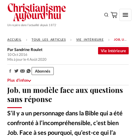
Un repère dans l'actualité depuis 1872
ACCUEIL
TOUS LES ARTICLES
VIE INTÉRIEURE
JOB, UN MODÈLE FACE AUX QUESTIONS SANS RÉPONSE
S'ABONNER
Par
Sandrine Roulet
Vie Intérieure
10 Oct 2016
Monde
Mis à jour le 4 Août 2020
Eglises
Abonnés
Partager:
Opinions
Plus d’infos
Job, un modèle face aux questions
Tous les articles
sans réponse
Faire un don
Emploi
S’il y a un personnage dans la Bible qui a été
confronté à l’incompréhensible, c’est bien
Se connecter
Job. Face à ses pourquoi, qu’est-ce qui l’a