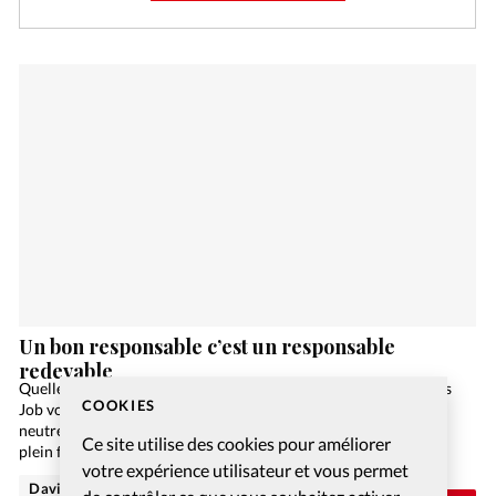
Un bon responsable c’est un responsable
redevable
Quelles sont les questions sur le mal et la souffrance auxquelles
COOKIES
Job voulait trouver des réponses? Job n’est pas un observateur
neutre qui s’interroge sur le monde, c’est un homme frappé de
Ce site utilise des cookies pour améliorer
plein fouet par…
votre expérience utilisateur et vous permet
David Nadaud