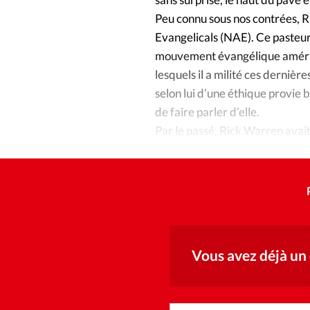
Peu connu sous nos contrées, Ri
Evangelicals (NAE). Ce pasteur
mouvement évangélique américa
lesquels il a milité ces derniè
selon lui d’une éthique provie 
de faire parler d’elle.
Par le passé, Rick Warren avai
Le Dalaï Lama et le patriarche 
Vous avez déjà un