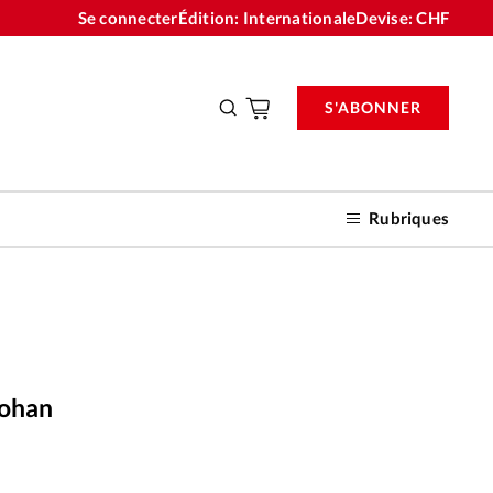
Se connecter
Édition: Internationale
Devise:
CHF
S'ABONNER
Rubriques
nnements
Johan
n don