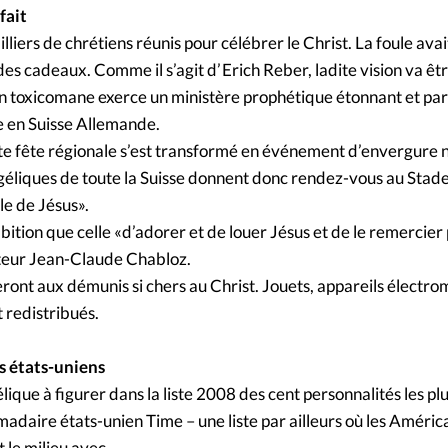
Foi
La bout
fait
 milliers de chrétiens réunis pour célébrer le Christ. La foule av
À propo
Opinions
des cadeaux. Comme il s’agit d’ Erich Reber, ladite vision va êt
en toxicomane exerce un ministère prophétique étonnant et par 
La réda
ourd'hui
ue en Suisse Allemande.
ite fête régionale s’est transformé en événement d’envergure n
Mon co
géliques de toute la Suisse donnent donc rendez-vous au Stad
lises
e de Jésus».
Changem
ion que celle «d’adorer et de louer Jésus et de le remercier p
érieure
asteur Jean-Claude Chabloz.
Nous co
teront aux démunis si chers au Christ. Jouets, appareils électr
 redistribués.
Emploi
s états-uniens
lique à figurer dans la liste 2008 des cent personnalités les plu
daire états-unien Time – une liste par ailleurs où les América
t le milieu avec.