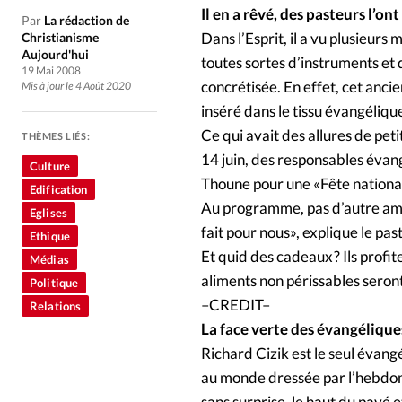
Culture
Dossier
Eglises
Il en a rêvé, des pasteurs l’ont 
Par
La rédaction de
Dans l’Esprit, il a vu plusieurs
Christianisme
Génération réveil
Monde
Aujourd'hui
toutes sortes d’instruments et 
19 Mai 2008
concrétisée. En effet, cet anci
Mis à jour le 4 Août 2020
Publireportage
Relations Auj
inséré dans le tissu évangéliq
Ce qui avait des allures de pet
THÈMES LIÉS:
14 juin, des responsables évan
Société
Tour du monde des Eg
Culture
Thoune pour une «Fête national
Edification
Au programme, pas d’autre ambit
Eglises
Trait d'Ixène
Vécu
Vie Int
fait pour nous», explique le p
Ethique
Et quid des cadeaux ? Ils profi
Médias
aliments non périssables seront
Politique
–CREDIT–
Relations
La face verte des évangélique
Richard Cizik est le seul évangé
au monde dressée par l’hebdoma
sans surprise, le haut du pavé e