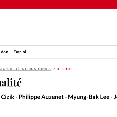
n don
Emploi
ACTUALITÉ INTERNATIONALE
ILS FONT L’ACTUALITÉ
Accueil
ualité
rétienne
Les abo
d Cizik - Philippe Auzenet - Myung-Bak Lee - 
nique
Faire u