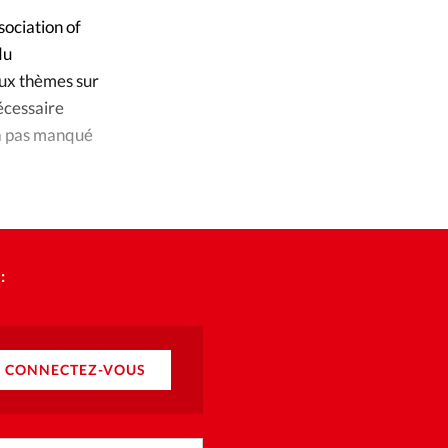
sociation of
du
ux thèmes sur
nécessaire
n’a pas manqué
8.
:
CONNECTEZ-VOUS