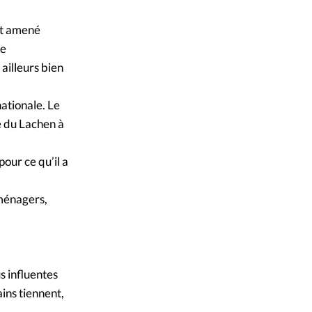
ique
ait amené
s
re
ailleurs bien
ction
ationale. Le
mpte
e du Lachen à
ement d'adresse
our ce qu’il a
ntacter
oménagers,
s influentes
ins tiennent,