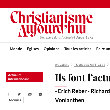
Un repère dans l'actualité depuis 1872
Monde
Eglises
Opinions
Tous les articles
Faire u
ACCUEIL
TOUS LES ARTICLES
RUBRIQUES
Ils font l’act
Actualité
Tous les articles
Actualité ch
internationale
- Erich Reber - Richar
Actualité internationale
Chro
Partager:
Vonlanthen
Abonnés