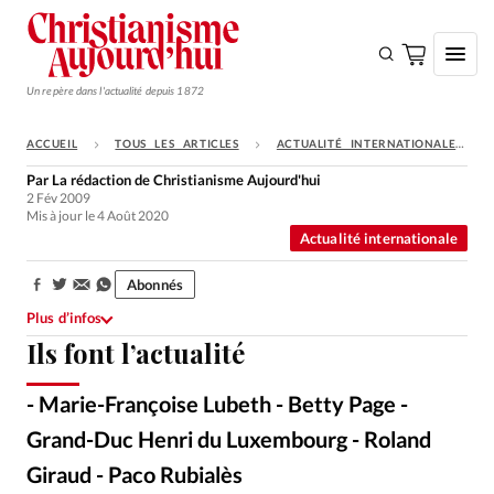
Un repère dans l'actualité depuis 1872
ACCUEIL
TOUS LES ARTICLES
ACTUALITÉ INTERNATIONALE
S'ABONNER
Par
La rédaction de Christianisme Aujourd'hui
2 Fév 2009
Monde
Mis à jour le 4 Août 2020
Actualité internationale
Eglises
Opinions
Abonnés
Partager:
Plus d’infos
Tous les articles
Ils font l’actualité
Faire un don
- Marie-Françoise Lubeth - Betty Page -
Emploi
Grand-Duc Henri du Luxembourg - Roland
Se connecter
Giraud - Paco Rubialès