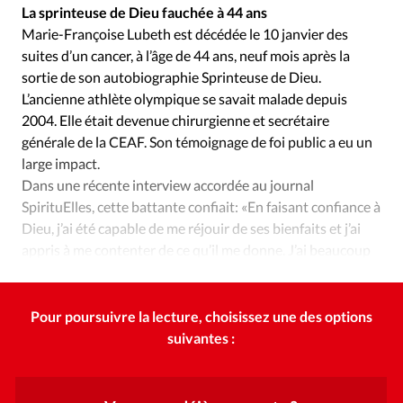
Édition: Internationale
La sprinteuse de Dieu fauchée à 44 ans
Marie-Françoise Lubeth est décédée le 10 janvier des
Devise:
CHF
suites d’un cancer, à l’âge de 44 ans, neuf mois après la
RUBRIQUES
sortie de son autobiographie Sprinteuse de Dieu.
Tous les articles
Actualité chrétienne
L’ancienne athlète olympique se savait malade depuis
Actualité internationale
Chronique
Culture
2004. Elle était devenue chirurgienne et secrétaire
générale de la CEAF. Son témoignage de foi public a eu un
Dossier
Eglises
Foi
Génération réveil
Monde
large impact.
Opinions
Publireportage
Relations Aujourd'hui
Dans une récente interview accordée au journal
Société
Tour du monde des Eglises
Trait d'Ixène
SpirituElles, cette battante confiait: «En faisant confiance à
Vécu
Vie Intérieure
Dieu, j’ai été capable de me réjouir de ses bienfaits et j’ai
appris à me contenter de ce qu’il me donne. J’ai beaucoup
pleuré, mais j’ai toujours reçu la paix divine…»
Pour poursuivre la lecture, choisissez une des options
suivantes :