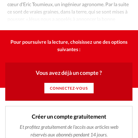
Édition: Internationale
cœur d’Eric Toumieux, un ingénieur agronome. Par la suite
ce sont de vraies graines, dans la terre, qui se sont mises à
Devise:
CHF
pousser. «Jésus nous a appelés à annoncer la bonne
RUBRIQUES
nouvelle à toute la création», lance-t-il d’emblée.
Tous les articles
Actualité chrétienne
Actualité internationale
Chronique
Culture
Pour poursuivre la lecture, choisissez une des options
Dossier
Eglises
Foi
Génération réveil
Monde
suivantes :
Opinions
Publireportage
Relations Aujourd'hui
Société
Tour du monde des Eglises
Trait d'Ixène
Vous avez déjà un compte ?
Vécu
Vie Intérieure
CONNECTEZ-VOUS
Créer un compte gratuitement
Et profitez gratuitement de l'accès aux articles web
réservés aux abonnés pendant 14 jours.