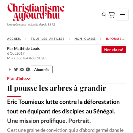
Un repère dans l'actualité depuis 1872
ACCUEIL
TOUS LES ARTICLES
NON CLASSÉ
IL POUSSE LES ARBRES À GRANDIR
S'ABONNER
Par
Mathilde Louis
Non classé
6 Oct 2017
Monde
Mis à jour le 4 Août 2020
Eglises
Abonnés
Partager:
Opinions
Plus d’infos
Il pousse les arbres à grandir
Tous les articles
Faire un don
Eric Toumieux lutte contre la déforestation
Emploi
tout en équipant des disciples au Sénégal.
Une mission prolifique. Portrait.
NBC News
©
Se connecter
C’est une graine de conviction qui a d’abord germé dans le