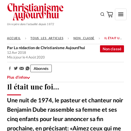
Un repère dans l'actualité depuis 1872
ACCUEIL
TOUS LES ARTICLES
NON CLASSÉ
IL ÉTAIT UNE FOI…
S'ABONNER
Par
La rédaction de Christianisme Aujourd'hui
Non classé
12 Avr 2018
Monde
Mis à jour le 4 Août 2020
Eglises
Abonnés
Partager:
Opinions
Plus d’infos
Il était une foi…
Tous les articles
Faire un don
Une nuit de 1974, le pasteur et chanteur noir
Emploi
Benjamin Dube rassemble sa femme et ses
cinq enfants pour leur annoncer sa fin
Se connecter
prochaine, en précisant: «Aimez ceux qui me