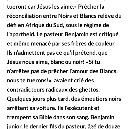
Édition: Internationale
tueront car Jésus les aime.» Prêcher la
Devise:
CHF
réconciliation entre Noirs et Blancs relève du
RUBRIQUES
défi en Afrique du Sud, sous le régime de
Tous les articles
Actualité chrétienne
l’apartheid. Le pasteur Benjamin est critiqué
Actualité internationale
Chronique
Culture
et même menacé par ses frères de couleur.
Dossier
Eglises
Foi
Génération réveil
Monde
Ils n’admettent pas ce qu’il prétend, que
Opinions
Publireportage
Relations Aujourd'hui
Jésus nous aime, blanc ou noir! «Si tu
Société
Tour du monde des Eglises
Trait d'Ixène
n’arrêtes pas de prêcher l’amour des Blancs,
Vécu
Vie Intérieure
nous te tuerons!», avaient crié des
contradicteurs radicaux des ghettos.
Quelques jours plus tard, des émeutiers noirs
arrêtent sa voiture. Ils l’exécutent et
trempent sa Bible dans son sang. Benjamin
junior, le dernier fils du pasteur, âgé de douze