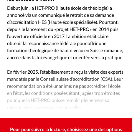
Édition: Internationale
Début juin, la HET-PRO (Haute école de théologie) a
Devise:
CHF
annoncé via un communiqué le retrait de sa demande
d’accréditation HES (Haute école spécialisée). Pourtant,
RUBRIQUES
Tous les articles
Actualité chrétienne
depuis le lancement du «projet HET-PRO» en 2014 puis
l’ouverture officielle en 2017, l’ambition était claire:
Actualité internationale
Chronique
Culture
obtenir la reconnaissance fédérale pour offrir une
Dossier
Eglises
Foi
Génération réveil
Monde
formation théologique de haut niveau en Suisse romande,
Opinions
Publireportage
Relations Aujourd'hui
ancrée dans la foi évangélique et orientée vers la pratique.
Société
Tour du monde des Eglises
Trait d'Ixène
En février 2025, l’établissement a reçu la visite des experts
Vécu
Vie Intérieure
mandatés par le Conseil suisse d’accréditation (CSA). Leur
recommandation a été unanime: ne pas accréditer l’école
en l’état, les conditions posées étant jugées trop étroites
pour que la HET-PRO puisse remplir pleinement sa
mission avec ses ressources actuelles.
Pour poursuivre la lecture, choisissez une des options