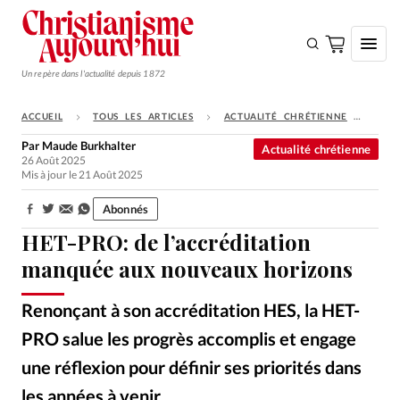
Un repère dans l'actualité depuis 1872
ACCUEIL
TOUS LES ARTICLES
ACTUALITÉ CHRÉTIENNE
HET
S'ABONNER
Par
Maude Burkhalter
Actualité chrétienne
26 Août 2025
Monde
Mis à jour le 21 Août 2025
Eglises
Abonnés
Partager:
Opinions
HET-PRO: de l’accréditation
Tous les articles
manquée aux nouveaux horizons
Faire un don
Renonçant à son accréditation HES, la HET-
Emploi
PRO salue les progrès accomplis et engage
une réflexion pour définir ses priorités dans
Se connecter
les années à venir.
HET-PRO – Facebook / Jean Decorvet, recteur de la HET-PRO.
©