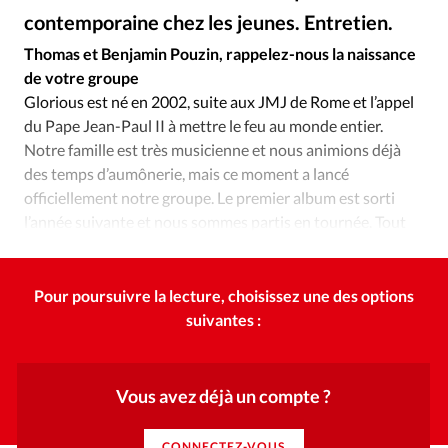
Édition: Internationale
contemporaine chez les jeunes. Entretien.
DR
©
Devise:
CHF
Thomas et Benjamin Pouzin, rappelez-nous la naissance
de votre groupe
RUBRIQUES
Tous les articles
Actualité chrétienne
Glorious est né en 2002, suite aux JMJ de Rome et l’appel
du Pape Jean-Paul II à mettre le feu au monde entier.
Actualité internationale
Chronique
Culture
Notre famille est très musicienne et nous animions déjà
Dossier
Eglises
Foi
Génération réveil
Monde
des temps d’aumônerie, mais ce moment a lancé
Opinions
Publireportage
Relations Aujourd'hui
officiellement notre groupe. Le premier album est sorti
Société
Tour du monde des Eglises
Trait d'Ixène
l’année suivante et nous sommes partis en tournée. Tout
est allé très vite!
Vécu
Vie Intérieure
Pour poursuivre la lecture, choisissez une des options
suivantes :
Vous avez déjà un compte ?
CONNECTEZ-VOUS