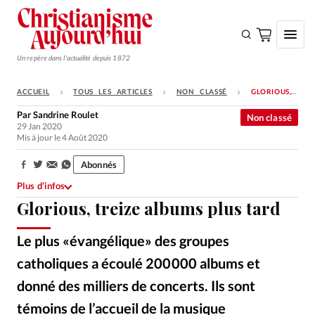
Un repère dans l'actualité depuis 1872
ACCUEIL
TOUS LES ARTICLES
NON CLASSÉ
GLORIOUS, TREIZE ALBUMS PLUS TARD
S'ABONNER
Par
Sandrine Roulet
Non classé
29 Jan 2020
Monde
Mis à jour le 4 Août 2020
Eglises
Abonnés
Partager:
Opinions
Plus d’infos
Glorious, treize albums plus tard
Tous les articles
Faire un don
Le plus «évangélique» des groupes
Emploi
catholiques a écoulé 200 000 albums et
donné des milliers de concerts. Ils sont
Se connecter
témoins de l’accueil de la musique