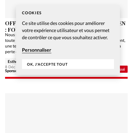
COOKIES
OFFREZ-VOUS UN JEU DE SOCIÉTÉ CHRÉTIEN
Ce site utilise des cookies pour améliorer
: FOUILLES EN GALILÉE
votre expérience utilisateur et vous permet
Nous sommes en 2084. L’humanité n’utilise plus de papier car
de contrôler ce que vous souhaitez activer.
toute l’information est numérisée sur Internet. Malheureusement,
une terrible panne informatique de niveau mondial engendre la
Personnaliser
perte de toutes ces précieuses données, et la Bible…
Esther Hänggi
OK, J'ACCEPTE TOUT
8 Déc 2020
Non classé
Sponsorisé - Alliance Biblilque Française