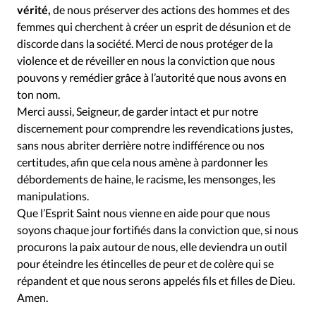
Édition: Internationale
vérité,
de nous préserver des actions des hommes et des
femmes qui cherchent à créer un esprit de désunion et de
Devise:
CHF
discorde dans la société. Merci de nous protéger de la
RUBRIQUES
violence et de réveiller en nous la conviction que nous
Tous les articles
Actualité chrétienne
pouvons y remédier grâce à l’autorité que nous avons en
Actualité internationale
Chronique
Culture
ton nom.
Merci aussi, Seigneur, de garder intact et pur notre
Dossier
Eglises
Foi
Génération réveil
Monde
discernement pour comprendre les revendications justes,
Opinions
Publireportage
Relations Aujourd'hui
sans nous abriter derrière notre indifférence ou nos
Société
Tour du monde des Eglises
Trait d'Ixène
certitudes, afin que cela nous amène à pardonner les
Vécu
Vie Intérieure
débordements de haine, le racisme, les mensonges, les
manipulations.
Que l’Esprit Saint nous vienne en aide pour que nous
soyons chaque jour fortifiés dans la conviction que, si nous
procurons la paix autour de nous, elle deviendra un outil
pour éteindre les étincelles de peur et de colère qui se
répandent et que nous serons appelés fils et filles de Dieu.
Amen.