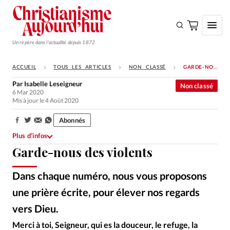
Un repère dans l'actualité depuis 1872
ACCUEIL
TOUS LES ARTICLES
NON CLASSÉ
GARDE-NOUS DES VIOLENTS
S'ABONNER
Par
Isabelle Leseigneur
Non classé
6 Mar 2020
Monde
Mis à jour le 4 Août 2020
Eglises
Abonnés
Partager:
Opinions
Plus d’infos
Garde-nous des violents
Tous les articles
Faire un don
Dans chaque numéro, nous vous proposons
Emploi
une prière écrite, pour élever nos regards
vers Dieu.
iStockphoto
©
Se connecter
Merci à toi, Seigneur, qui es la douceur, le refuge, la