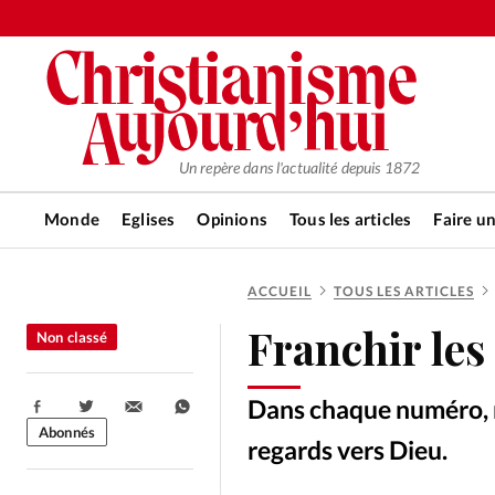
Un repère dans l'actualité depuis 1872
Monde
Eglises
Opinions
Tous les articles
Faire u
ACCUEIL
TOUS LES ARTICLES
RUBRIQUES
Franchir les
Non classé
Tous les articles
Actualité ch
Dans chaque numéro, n
Partager:
Actualité internationale
Chro
Abonnés
regards vers Dieu.