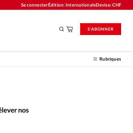
Se connecter
Édition: Internationale
Devise:
CHF
S'ABONNER
Rubriques
nnements
élever nos
n don