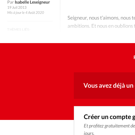
Culture
Dossier
Eglises
Par
Isabelle Leseigneur
19 Juil 2013
Mis à jour le 4 Août 2020
Génération réveil
Monde
Seigneur, nous t’aimons, nous te
ambitions. Et nous en oublions
THÈMES LIÉS:
Publireportage
Relations Auj
Dieu
Société
Tour du monde des Eg
Trait d'Ixène
Vécu
Vie Int
Vous avez déjà un
Créer un compte 
Et profitez gratuitement d
jours.