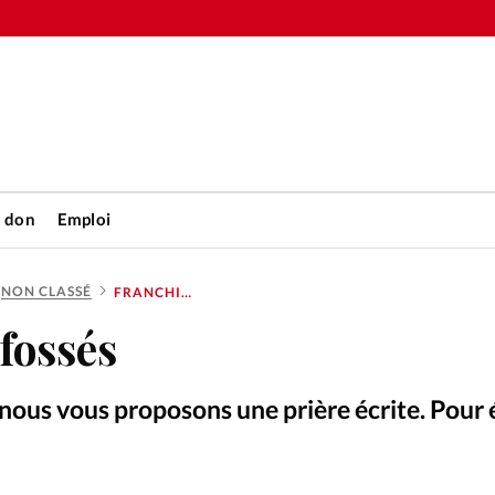
n don
Emploi
NON CLASSÉ
FRANCHIR LES FOSSÉS
Accueil
 fossés
rétienne
Les abo
ous vous proposons une prière écrite. Pour 
nique
Faire u