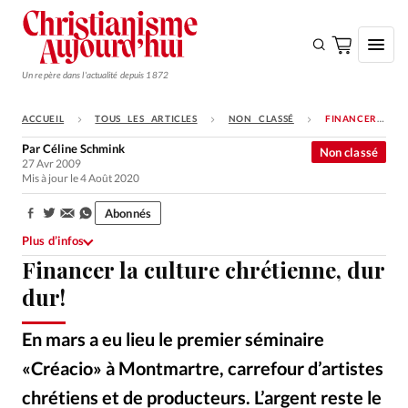
Un repère dans l'actualité depuis 1872
ACCUEIL
TOUS LES ARTICLES
NON CLASSÉ
FINANCER LA CULTURE CHRÉTIENNE, DUR DUR!
S'ABONNER
Par
Céline Schmink
Non classé
27 Avr 2009
Monde
Mis à jour le 4 Août 2020
Eglises
Abonnés
Partager:
Opinions
Plus d’infos
Financer la culture chrétienne, dur
Tous les articles
dur!
Faire un don
Emploi
En mars a eu lieu le premier séminaire
«Créacio» à Montmartre, carrefour d’artistes
Se connecter
chrétiens et de producteurs. L’argent reste le