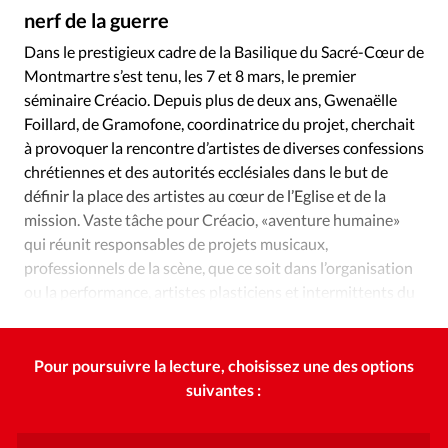
Édition: Internationale
nerf de la guerre
Devise:
CHF
Dans le prestigieux cadre de la Basilique du Sacré-Cœur de
Montmartre s’est tenu, les 7 et 8 mars, le premier
RUBRIQUES
Tous les articles
Actualité chrétienne
séminaire Créacio. Depuis plus de deux ans, Gwenaëlle
Foillard, de Gramofone, coordinatrice du projet, cherchait
Actualité internationale
Chronique
Culture
à provoquer la rencontre d’artistes de diverses confessions
Dossier
Eglises
Foi
Génération réveil
Monde
chrétiennes et des autorités ecclésiales dans le but de
Opinions
Publireportage
Relations Aujourd'hui
définir la place des artistes au cœur de l’Eglise et de la
Société
Tour du monde des Eglises
Trait d'Ixène
mission. Vaste tâche pour Créacio, «aventure humaine»
qui réunit responsables de projets musicaux,
Vécu
Vie Intérieure
professionnels de la scène, que ce soit dans l’organisation
ou la performance, artistes plasticiens et intermittents du
spectacle.
Pour poursuivre la lecture, choisissez une des options
suivantes :