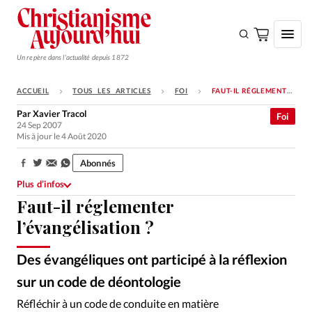
Un repère dans l'actualité depuis 1872
ACCUEIL
TOUS LES ARTICLES
FOI
FAUT-IL RÉGLEMENTER L’ÉVANGÉLISATION ?
S'ABONNER
Par
Xavier Tracol
Foi
24 Sep 2007
Monde
Mis à jour le 4 Août 2020
Eglises
Abonnés
Partager:
Opinions
Plus d’infos
Faut-il réglementer
Tous les articles
l’évangélisation ?
Faire un don
Emploi
Des évangéliques ont participé à la réflexion
sur un code de déontologie
Se connecter
Réfléchir à un code de conduite en matière