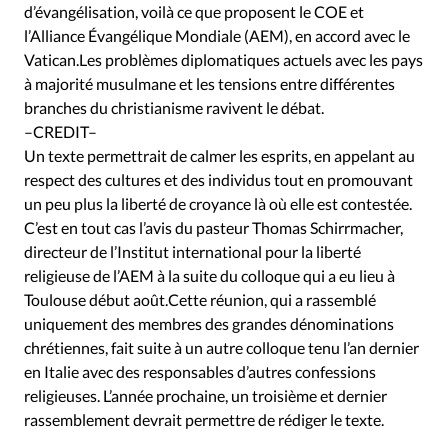
Édition: Internationale
d’évangélisation, voilà ce que proposent le COE et
l’Alliance Évangélique Mondiale (AEM), en accord avec le
Devise:
CHF
Vatican.Les problèmes diplomatiques actuels avec les pays
RUBRIQUES
à majorité musulmane et les tensions entre différentes
Tous les articles
Actualité chrétienne
branches du christianisme ravivent le débat.
Actualité internationale
Chronique
Culture
–CREDIT–
Un texte permettrait de calmer les esprits, en appelant au
Dossier
Eglises
Foi
Génération réveil
Monde
respect des cultures et des individus tout en promouvant
Opinions
Publireportage
Relations Aujourd'hui
un peu plus la liberté de croyance là où elle est contestée.
Société
Tour du monde des Eglises
Trait d'Ixène
C’est en tout cas l’avis du pasteur Thomas Schirrmacher,
Vécu
Vie Intérieure
directeur de l’Institut international pour la liberté
religieuse de l’AEM à la suite du colloque qui a eu lieu à
Toulouse début août.Cette réunion, qui a rassemblé
uniquement des membres des grandes dénominations
chrétiennes, fait suite à un autre colloque tenu l’an dernier
en Italie avec des responsables d’autres confessions
religieuses. L’année prochaine, un troisième et dernier
rassemblement devrait permettre de rédiger le texte.