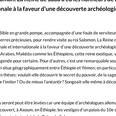
Foi
La bout
onale à la faveur d’une découverte archéolog
À propo
Opinions
La réda
ourd'hui
la Bible en grande pompe, accompagnée d’une foule de serviteur
erres précieuses, pour rendre visite au roi Salomon. La Reine 
Mon co
lises
onale et internationale à la faveur d’une découverte archéolog
s Arabes, Makéda comme les Éthiopiens, cette reine exotique, v
Changem
légende pour certains. Pour d’autres, c’est une remarquable so
érieure
n situe géographiquement entre Éthiopie et Yémen ; en particuli
Nous co
s thèses : voulait-elle découvrir le secret du pouvoir, de la sage
de l’imiter ? Ou de mieux l’anéantir ? Songeait-elle même à déco
Emploi
s seront peut-être levées car une équipe d’archéologues alle
uvert, à Axoum, en Éthiopie, les vestiges d’un palais du 10e si