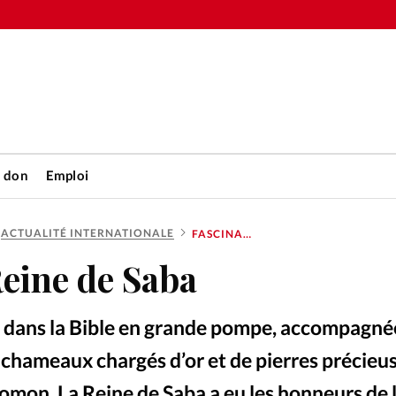
n don
Emploi
ACTUALITÉ INTERNATIONALE
FASCINANTE REINE DE SABA
Accueil
eine de Saba
rétienne
Les abo
ît dans la Bible en grande pompe, accompagné
nique
Faire u
e chameaux chargés d’or et de pierres précieu
alomon. La Reine de Saba a eu les honneurs de 