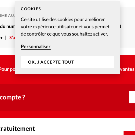
COOKIES
ISME AUJOURD'HUI
Ce site utilise des cookies pour améliorer
é du numéro Christianisme Aujourd’hui – Juillet-Août 2008
votre expérience utilisateur et vous permet
de contrôler ce que vous souhaitez activer.
r
S’abonner
Personnaliser
OK, J'ACCEPTE TOUT
Pour poursuivre la lecture, choisissez une des options suivantes 
 compte ?
gratuitement