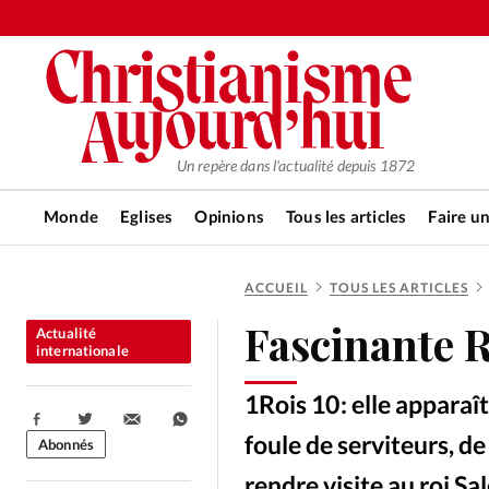
Un repère dans l'actualité depuis 1872
Monde
Eglises
Opinions
Tous les articles
Faire u
ACCUEIL
TOUS LES ARTICLES
RUBRIQUES
Fascinante R
Actualité
Tous les articles
Actualité ch
internationale
1Rois 10 : elle appara
Actualité internationale
Chro
Partager:
foule de serviteurs, d
Abonnés
rendre visite au roi S