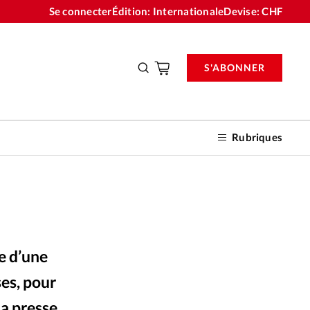
Se connecter
Édition: Internationale
Devise:
CHF
S'ABONNER
Rubriques
nnements
e d’une
n don
ses, pour
la presse