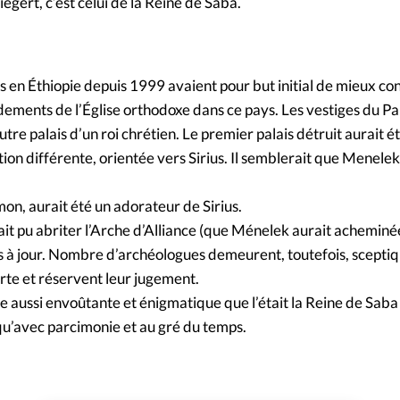
egert, c’est celui de la Reine de Saba.
 en Éthiopie depuis 1999 avaient pour but initial de mieux con
ondements de l’Église orthodoxe dans ce pays. Les vestiges du Pa
utre palais d’un roi chrétien. Le premier palais détruit aurait ét
ion différente, orientée vers Sirius. Il semblerait que Menelek,
mon, aurait été un adorateur de Sirius.
rait pu abriter l’Arche d’Alliance (que Ménelek aurait acheminé
s à jour. Nombre d’archéologues demeurent, toutefois, scepti
rte et réservent leur jugement.
e aussi envoûtante et énigmatique que l’était la Reine de Saba 
u’avec parcimonie et au gré du temps.