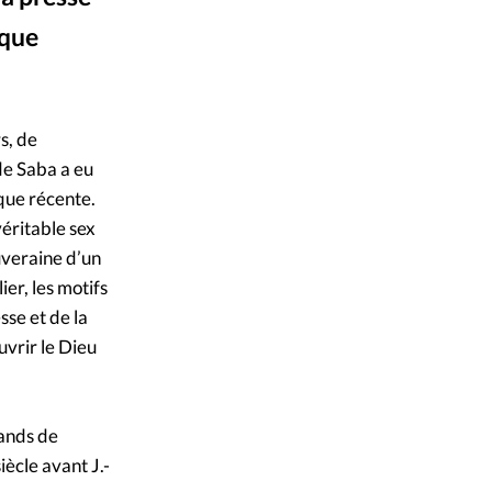
ique
ique
s
ction
s, de
de Saba a eu
mpte
ique récente.
éritable sex
ement d'adresse
uveraine d’un
er, les motifs
ntacter
sse et de la
uvrir le Dieu
mands de
ècle avant J.-