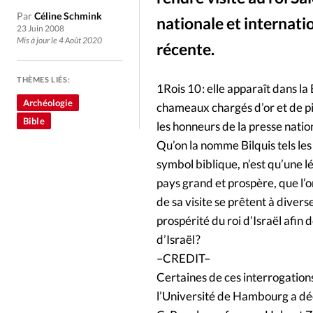
Culture
Dossier
Eglises
Par
Céline Schmink
nationale et internati
23 Juin 2008
Génération réveil
Monde
Mis à jour le 4 Août 2020
récente.
THÈMES LIÉS:
Publireportage
Relations Auj
1Rois 10 : elle apparaît dans 
Archéologie
chameaux chargés d’or et de pi
Bible
Société
Tour du monde des Eg
les honneurs de la presse nati
Qu’on la nomme Bilquis tels le
symbol biblique, n’est qu’une 
Trait d'Ixène
Vécu
Vie Int
pays grand et prospère, que l’o
de sa visite se prêtent à diverse
prospérité du roi d’Israël afin 
d’Israël ?
–CREDIT–
Certaines de ces interrogation
l’Université de Hambourg a déco