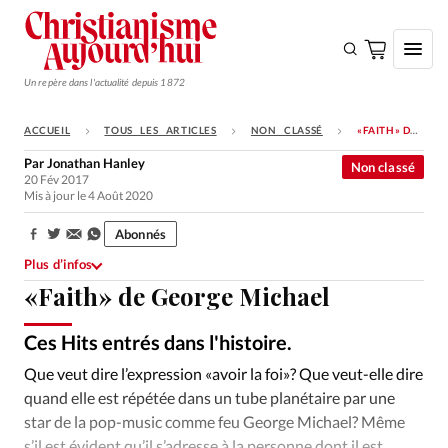
Un repère dans l'actualité depuis 1872
ACCUEIL
TOUS LES ARTICLES
NON CLASSÉ
«FAITH» DE GEORGE MICHAEL
S'ABONNER
Par
Jonathan Hanley
Non classé
20 Fév 2017
Monde
Mis à jour le 4 Août 2020
Eglises
Abonnés
Partager:
Opinions
Plus d’infos
«Faith» de George Michael
Tous les articles
Faire un don
Ces Hits entrés dans l'histoire.
Ixène
©
Emploi
Que veut dire l’expression «avoir la foi»? Que veut-elle dire
quand elle est répétée dans un tube planétaire par une
Se connecter
star de la pop-music comme feu George Michael? Même
s’il est évident qu’il s’adresse à la personne dont il est