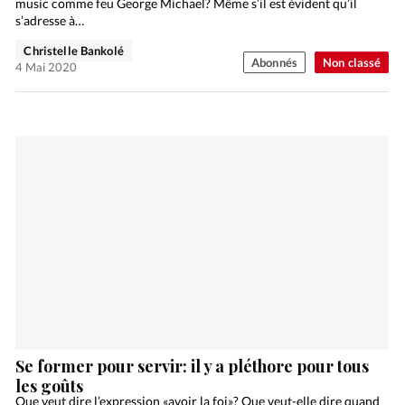
music comme feu George Michael? Même s’il est évident qu’il
s’adresse à…
Christelle Bankolé
Abonnés
Non classé
4 Mai 2020
Se former pour servir: il y a pléthore pour tous
les goûts
Que veut dire l’expression «avoir la foi»? Que veut-elle dire quand