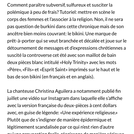
Édition: Internationale
Comment paraître subversif, sulfureux et susciter la
Devise:
CHF
polémique à peu de frais? Tutoriel: mettre en scène le
corps des femmes et l’associer à la religion. Non, il ne sera
RUBRIQUES
pas question de burkini dans cette chronique mais de son
Tous les articles
Actualité chrétienne
ancêtre bien moins couvrant: le bikini. Une marque de
Actualité internationale
Chronique
Culture
prêt-à-porter qui se veut branchée et décalée et joue sur le
Dossier
Eglises
Foi
Génération réveil
Monde
détournement de messages et d’expressions chrétiennes a
suscité la controverse cet été avec son maillot de bain
Opinions
Publireportage
Relations Aujourd'hui
deux pièces blanc intitulé «Holy Trinity» avec les mots
Société
Tour du monde des Eglises
Trait d'Ixène
«Père», «Fils» et «Esprit Saint» imprimés sur le haut et le
Vécu
Vie Intérieure
bas de son bikini (en français et en anglais).
La chanteuse Christina Aguilera a notamment publié fin
juillet une vidéo sur Instagram dans laquelle elle s’affiche
avec la version française du deux-pièces à cent dollars
avec, en guise de légende: «Une expérience religieuse.»
Plutôt que de s’indigner de manière épidermique et
légitimement scandalisée par ce qui n’est rien d’autre
qu’une provocation facile, réagissons de manière sérieuse