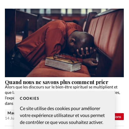
Quand nous ne savons plus comment prier
Alors que les discours sur le bien-être spirituel se multiplient et
que la quête de sens traverse largement les sociétés occidentales,
l’expérience de la sécheresse spirituelle demeure peu évoquée
COOKIES
dans les milieux chrétiens. Que faire…
Ce site utilise des cookies pour améliorer
Maude Burkhalter
votre expérience utilisateur et vous permet
Abonnés
Opinions
14 Juil 2026
de contrôler ce que vous souhaitez activer.