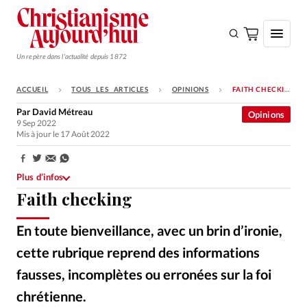
Un repère dans l'actualité depuis 1872
ACCUEIL
TOUS LES ARTICLES
OPINIONS
FAITH CHECKING
S'ABONNER
Par
David Métreau
Opinions
9 Sep 2022
Monde
Mis à jour le 17 Août 2022
Eglises
Partager:
Opinions
Plus d’infos
Faith checking
Tous les articles
Faire un don
En toute bienveillance, avec un brin d’ironie,
Emploi
cette rubrique reprend des informations
fausses, incomplètes ou erronées sur la foi
Se connecter
chrétienne.