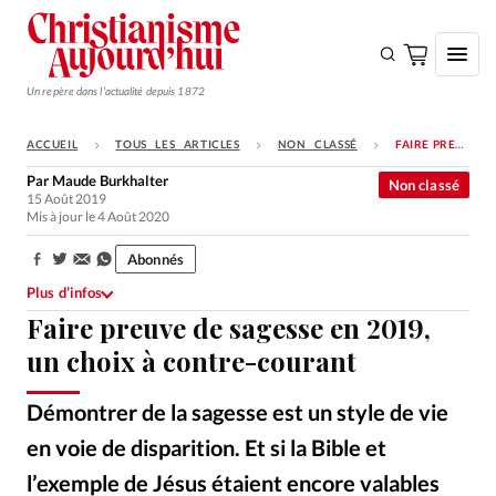
Un repère dans l'actualité depuis 1872
ACCUEIL
TOUS LES ARTICLES
NON CLASSÉ
FAIRE PREUVE DE SAGESSE EN 2019, UN CHOIX À CONTRE-COURANT
S'ABONNER
Par
Maude Burkhalter
Non classé
15 Août 2019
Monde
Mis à jour le 4 Août 2020
Eglises
Abonnés
Partager:
Opinions
Plus d’infos
Faire preuve de sagesse en 2019,
Tous les articles
un choix à contre-courant
Faire un don
Emploi
Démontrer de la sagesse est un style de vie
en voie de disparition. Et si la Bible et
Se connecter
l’exemple de Jésus étaient encore valables