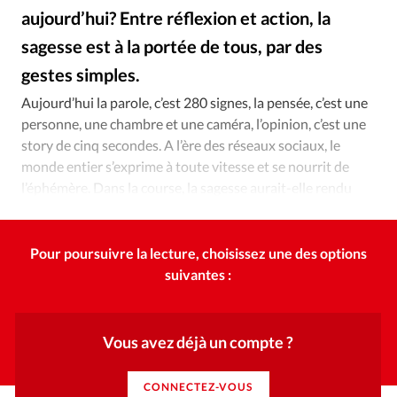
Édition: Internationale
aujourd’hui? Entre réflexion et action, la
Devise:
CHF
sagesse est à la portée de tous, par des
RUBRIQUES
gestes simples.
iStockphoto
©
Tous les articles
Actualité chrétienne
Aujourd’hui la parole, c’est 280 signes, la pensée, c’est une
Actualité internationale
Chronique
Culture
personne, une chambre et une caméra, l’opinion, c’est une
Dossier
Eglises
Foi
Génération réveil
Monde
story de cinq secondes. A l’ère des réseaux sociaux, le
monde entier s’exprime à toute vitesse et se nourrit de
Opinions
Publireportage
Relations Aujourd'hui
l’éphémère. Dans la course, la sagesse aurait-elle rendu
Société
Tour du monde des Eglises
Trait d'Ixène
son dossard?
Vécu
Vie Intérieure
Pour poursuivre la lecture, choisissez une des options
suivantes :
Vous avez déjà un compte ?
CONNECTEZ-VOUS