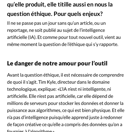
Édition: Internationale
qu’elle produit, elle titille aussi en nous la
Devise:
CHF
question éthique. Pour quels enjeux?
Istockphoto
©
Il ne se passe pas un jour sans qu’un article, ou un
RUBRIQUES
Tous les articles
Actualité chrétienne
reportage, ne soit publié au sujet de l’intelligence
artificielle (IA). Et comme pour tout nouvel outil, vient au
Actualité internationale
Chronique
Culture
même moment la question de l’éthique qui s’y rapporte.
Dossier
Eglises
Foi
Génération réveil
Monde
Opinions
Publireportage
Relations Aujourd'hui
Le danger de notre amour pour l’outil
Société
Tour du monde des Eglises
Trait d'Ixène
Vécu
Vie Intérieure
Avant la question éthique, il est nécessaire de comprendre
de quoi il s’agit. Tim Kyle, directeur dans le domaine
technologique, explique: «L’IA n’est ni intelligente, ni
artificielle. Elle n’est pas artificielle, car elle dépend de
millions de serveurs pour stocker les données et donner la
puissance aux algorithmes, ce qui est bien physique. Et elle
n’a pas d’intelligence puisqu’elle apprend juste à redonner
de façon créative ce qu’elle a compris des données qu’on a
fournies à l’algorithme.»