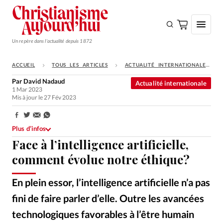
Un repère dans l'actualité depuis 1872
ACCUEIL
TOUS LES ARTICLES
ACTUALITÉ INTERNATIONALE
S'ABONNER
Par
David Nadaud
Actualité internationale
1 Mar 2023
Monde
Mis à jour le 27 Fév 2023
Eglises
Partager:
Opinions
Plus d’infos
Face à l’intelligence artificielle,
Tous les articles
comment évolue notre éthique?
Faire un don
En plein essor, l’intelligence artificielle n’a pas
Emploi
fini de faire parler d’elle. Outre les avancées
Se connecter
technologiques favorables à l’être humain