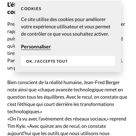
L’éthique court après les avancées, pas le
COOKIES
contraire
Ce site utilise des cookies pour améliorer
Prenant du recul et revisitant l’histoire, Jean-Fred Berger
votre expérience utilisateur et vous permet
rappelle: «Jadis, les archers étaient dans les batailles et
de contrôler ce que vous souhaitez activer.
puis, au moment de l’arrivée de l’arbalète, on a considéré
qu’elle était une arme inhumaine car elle permettait de
Personnaliser
tirer de plus loin, sans même regarder l’ennemi en face.
Pareil plus tard avec l’arrivée du mousquet. Aujourd’hui,
OK, J'ACCEPTE TOUT
un pilote de drone est à des milliers de kilomètres.»
Bien conscient de la réalité humaine, Jean-Fred Berger
note ainsi que «chaque avancée technologique remet en
question tous les équilibres. Avec le recul, on constate que
c’est l’éthique qui court derrière les transformations
technologiques.»
«On l’a vu avec l’avènement des réseaux sociaux,» reprend
Tim Kyle. «Avec quinze ans de recul, on constate
aujourd’hui que les outils que nous utilisons nous