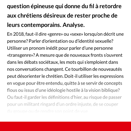
Édition: Internationale
question épineuse qui donne du fil à retordre
Devise:
CHF
aux chrétiens désireux de rester proche de
RUBRIQUES
leurs contemporains. Analyse.
iStockphoto
©
Tous les articles
Actualité chrétienne
En 2018, faut-il dire «genre» ou «sexe» lorsqu’on décrit une
Actualité internationale
Chronique
Culture
personne? Parler d’orientation ou d’identité sexuelle?
Dossier
Eglises
Foi
Génération réveil
Monde
Utiliser un pronom inédit pour parler d’une personne
«transgenre»? A mesure que de nouveaux fronts s’ouvrent
Opinions
Publireportage
Relations Aujourd'hui
dans les débats sociétaux, les mots qui s’emploient dans
Société
Tour du monde des Eglises
Trait d'Ixène
nos conversations changent. Ce tourbillon de nouveautés
Vécu
Vie Intérieure
peut désorienter le chrétien. Doit-il utiliser les expressions
en vogue pour être entendu, quitte à se servir de concepts
flous ou issus d’une idéologie hostile à la vision biblique?
Ou faut-il garder les définitions d’hier, au risque de passer
pour un militant ringard d’un ordre injuste, de se couper
du groupe ou de rendre son point de vue
incompréhensible?