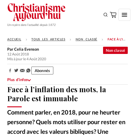
Un repère dans l'actualité depuis 1872
ACCUEIL
TOUS LES ARTICLES
NON CLASSÉ
FACE À L’INFLATION DES MOTS, LA PAROLE EST IMMUABLE
S'ABONNER
Par
Celia Evenson
Non classé
12 Août 2018
Monde
Mis à jour le 4 Août 2020
Eglises
Abonnés
Partager:
Opinions
Plus d’infos
Face à l’inflation des mots, la
Tous les articles
Parole est immuable
Faire un don
Emploi
Comment parler, en 2018, pour ne heurter
personne? Quels mots utiliser pour rester en
Se connecter
accord avec les valeurs bibliques? Une