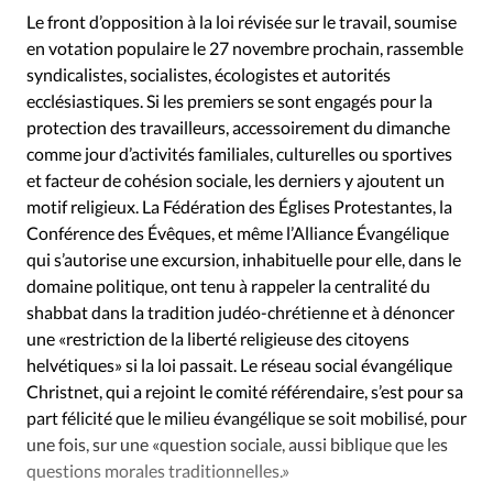
Édition: Internationale
Le front d’opposition à la loi révisée sur le travail, soumise
Devise:
CHF
en votation populaire le 27 novembre prochain, rassemble
syndicalistes, socialistes, écologistes et autorités
RUBRIQUES
ecclésiastiques. Si les premiers se sont engagés pour la
Tous les articles
Actualité chrétienne
protection des travailleurs, accessoirement du dimanche
Actualité internationale
Chronique
Culture
comme jour d’activités familiales, culturelles ou sportives
Dossier
Eglises
Foi
Génération réveil
Monde
et facteur de cohésion sociale, les derniers y ajoutent un
motif religieux. La Fédération des Églises Protestantes, la
Opinions
Publireportage
Relations Aujourd'hui
Conférence des Évêques, et même l’Alliance Évangélique
Société
Tour du monde des Eglises
Trait d'Ixène
qui s’autorise une excursion, inhabituelle pour elle, dans le
Vécu
Vie Intérieure
domaine politique, ont tenu à rappeler la centralité du
shabbat dans la tradition judéo-chrétienne et à dénoncer
une «restriction de la liberté religieuse des citoyens
helvétiques» si la loi passait. Le réseau social évangélique
Christnet, qui a rejoint le comité référendaire, s’est pour sa
part félicité que le milieu évangélique se soit mobilisé, pour
une fois, sur une «question sociale, aussi biblique que les
questions morales traditionnelles.»