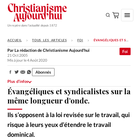
Un repère dans l'actualité depuis 1872
ACCUEIL
TOUS LES ARTICLES
FOI
ÉVANGÉLIQUES ET SYNDICALISTES SUR LA MÊME LONGUEUR D’ONDE.
S'ABONNER
Par
La rédaction de Christianisme Aujourd'hui
Foi
21 Oct 2005
Monde
Mis à jour le 4 Août 2020
Eglises
Abonnés
Partager:
Opinions
Plus d’infos
Évangéliques et syndicalistes sur la
Tous les articles
même longueur d’onde.
Faire un don
Emploi
Ils s’opposent à la loi revisée sur le travail, qui
risque à leurs yeux d’étendre le travail
Se connecter
dominical.