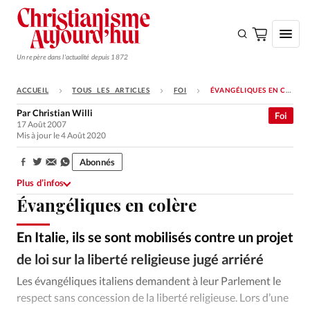
Un repère dans l'actualité depuis 1872
ACCUEIL
TOUS LES ARTICLES
FOI
ÉVANGÉLIQUES EN COLÈRE
S'ABONNER
Par
Christian Willi
Foi
17 Août 2007
Monde
Mis à jour le 4 Août 2020
Eglises
Abonnés
Partager:
Opinions
Plus d’infos
Évangéliques en colère
Tous les articles
Faire un don
En Italie, ils se sont mobilisés contre un projet
Emploi
de loi sur la liberté religieuse jugé arriéré
Les évangéliques italiens demandent à leur Parlement le
Se connecter
respect sans concession de la liberté religieuse. Lors d’une