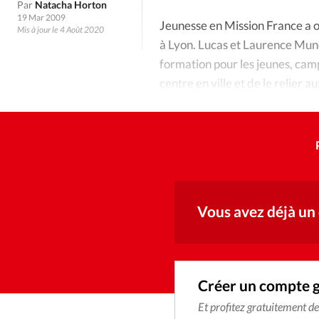
Culture
Dossier
Eglises
Par
Natacha Horton
19 Mar 2009
Jeunesse en Mission France a 
Mis à jour le 4 Août 2020
Génération réveil
Monde
à Lyon. Lucas et Laurence Munoz
formation pour les jeunes, camp
centre en ville et de le relier a
Publireportage
Relations Auj
Nous voulions être au cœur de la
Société
Tour du monde des Eg
Trait d'Ixène
Vécu
Vie Int
Vous avez déjà un
Créer un compte 
Et profitez gratuitement d