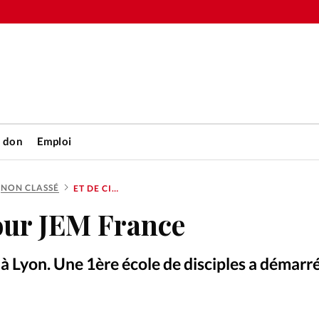
n don
Emploi
NON CLASSÉ
ET DE CINQ POUR JEM FRANCE
Accueil
our JEM France
rétienne
Les abo
 à Lyon. Une 1ère école de disciples a démarr
nique
Faire u