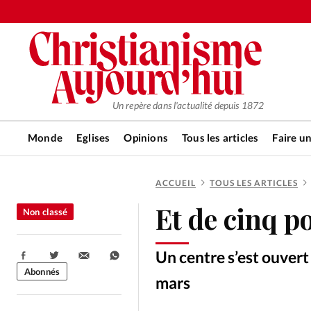
Un repère dans l'actualité depuis 1872
Monde
Eglises
Opinions
Tous les articles
Faire u
ACCUEIL
TOUS LES ARTICLES
RUBRIQUES
Et de cinq p
Non classé
Tous les articles
Actualité ch
Un centre s’est ouvert
Partager:
Actualité internationale
Chro
Abonnés
mars