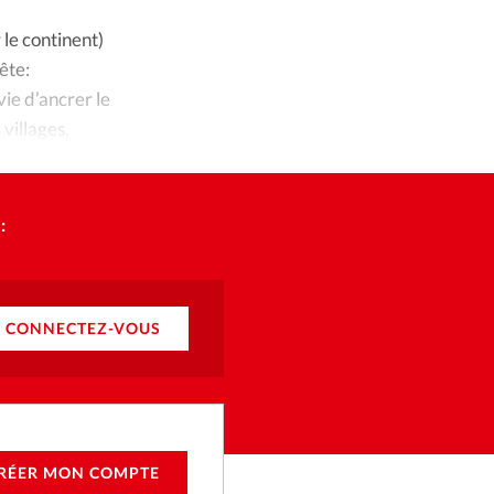
ique
le continent)
s
ête:
vie d’ancrer le
ction
 villages.
mpte
:
ement d'adresse
ntacter
CONNECTEZ-VOUS
RÉER MON COMPTE