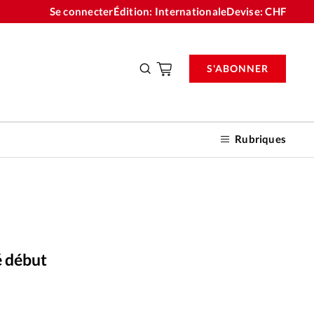
Se connecter
Édition: Internationale
Devise:
CHF
S'ABONNER
Rubriques
nnements
é début
n don
Alliance Presse
©