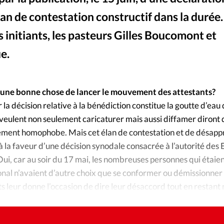
Foi
La bout
lan de contestation constructif dans la durée.
À propo
Opinions
s initiants, les pasteurs Gilles Boucomont et
e.
La réda
ourd'hui
Mon co
lises
-ce une bonne chose de lancer le mouvement des attestants?
la décision relative à la bénédiction constitue la goutte d’eau q
Changem
 veulent non seulement caricaturer mais aussi diffamer diront 
érieure
ement homophobe. Mais cet élan de contestation et de désapp
Nous co
 à la faveur d’une décision synodale consacrée à l’autorité des 
i, car au soir du 17 mai, les nombreuses personnes qui étaien
Emploi
nal n’avaient d’autre choix que se conformer ou démissionner
 leur donne l’occasion de dire leur désaccord tout en restan