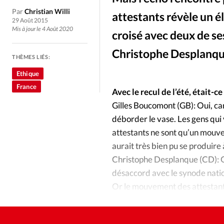
Culture
Dossier
Eglises
Par
Christian Willi
attestants révèle un é
29 Août 2015
Génération réveil
Monde
Mis à jour le 4 Août 2020
croisé avec deux de se
Christophe Desplanqu
THÈMES LIÉS:
Publireportage
Relations Auj
Ethique
France
Société
Tour du monde des Eg
Avec le recul de l’été, était
Gilles Boucomont (GB): Oui, car 
déborder le vase. Les gens qui
Trait d'Ixène
Vécu
Vie Int
attestants ne sont qu’un mouv
aurait très bien pu se produire
Christophe Desplanque (CD): Ou
désaccord avec le synode natio
Or le mouvement des attestants
leur Eglise.