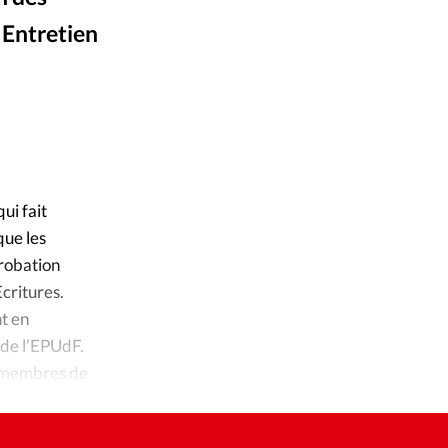
ique
 Entretien
s
ction
Alliance Presse
©
mpte
ui fait
ement d'adresse
que les
robation
ntacter
Ecritures.
t en
 de l’EPUdF.
t membres de