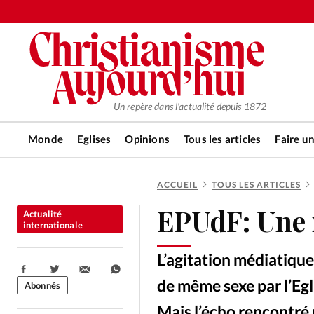
Un repère dans l'actualité depuis 1872
Monde
Eglises
Opinions
Tous les articles
Faire u
ACCUEIL
TOUS LES ARTICLES
RUBRIQUES
EPUdF: Une r
Actualité
Tous les articles
Actualité ch
internationale
L’agitation médiatique
Actualité internationale
Chro
Partager:
de même sexe par l’Eg
Abonnés
Mais l’écho rencontré p