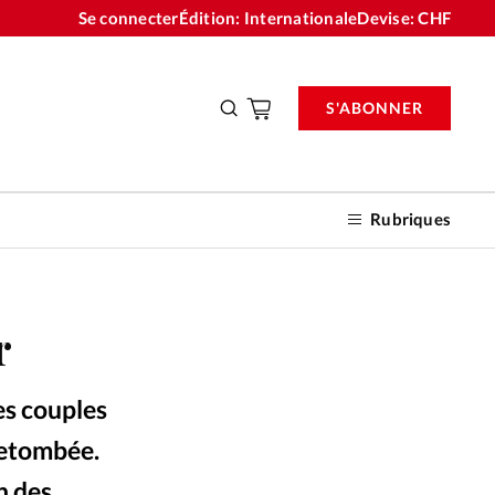
Se connecter
Édition: Internationale
Devise:
CHF
S'ABONNER
Rubriques
r
nnements
es couples
n don
retombée.
n des