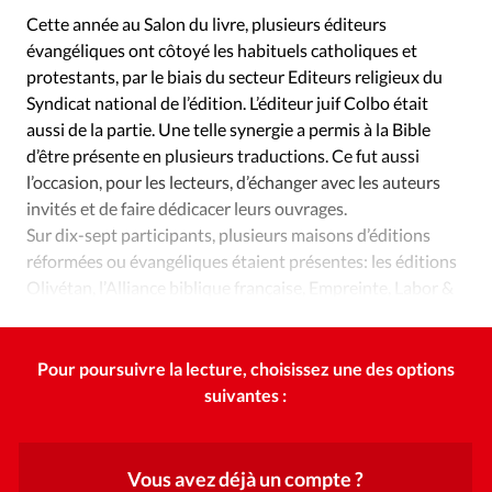
Édition: Internationale
Cette année au Salon du livre, plusieurs éditeurs
Devise:
CHF
évangéliques ont côtoyé les habituels catholiques et
protestants, par le biais du secteur Editeurs religieux du
RUBRIQUES
Syndicat national de l’édition. L’éditeur juif Colbo était
Tous les articles
Actualité chrétienne
aussi de la partie. Une telle synergie a permis à la Bible
Actualité internationale
Chronique
Culture
d’être présente en plusieurs traductions. Ce fut aussi
Dossier
Eglises
Foi
Génération réveil
Monde
l’occasion, pour les lecteurs, d’échanger avec les auteurs
Opinions
Publireportage
Relations Aujourd'hui
invités et de faire dédicacer leurs ouvrages.
Sur dix-sept participants, plusieurs maisons d’éditions
Société
Tour du monde des Eglises
Trait d'Ixène
réformées ou évangéliques étaient présentes: les éditions
Vécu
Vie Intérieure
Olivétan, l’Alliance biblique française, Empreinte, Labor &
Fides et la Ligue pour la lecture de la Bible.
Pour poursuivre la lecture, choisissez une des options
suivantes :
Vous avez déjà un compte ?