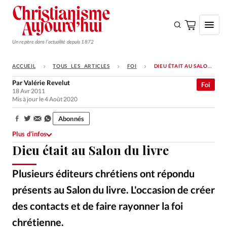
Un repère dans l'actualité depuis 1872
ACCUEIL
TOUS LES ARTICLES
FOI
DIEU ÉTAIT AU SALON DU LIVRE
S'ABONNER
Par
Valérie Revelut
Foi
18 Avr 2011
Monde
Mis à jour le 4 Août 2020
Eglises
Abonnés
Partager:
Opinions
Plus d’infos
Dieu était au Salon du livre
Tous les articles
Faire un don
Plusieurs éditeurs chrétiens ont répondu
Emploi
présents au Salon du livre. L'occasion de créer
des contacts et de faire rayonner la foi
Se connecter
chrétienne.