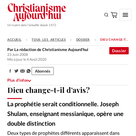
Un repère dans l'actualité depuis 1872
ACCUEIL
TOUS LES ARTICLES
DOSSIER
DIEU CHANGE-T-IL D’AVIS?
S'ABONNER
Par
La rédaction de Christianisme Aujourd'hui
Dossier
23 Juin 2008
Monde
Mis à jour le 4 Août 2020
Eglises
Abonnés
Partager:
Opinions
Plus d’infos
Dieu change-t-il d’avis?
Tous les articles
Faire un don
La prophétie serait conditionnelle. Joseph
Emploi
Shulam, enseignant messianique, opère une
double distinction
Se connecter
Deux types de prophètes différents apparaissent dans