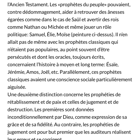
Édition: Internationale
l’Ancien Testament. Les «prophètes du peuple» pouvaient,
contre dédommagement, aider à retrouver des ânesses
Devise:
CHF
égarées comme dans le cas de Saül et avertir des rois
RUBRIQUES
comme Nathan ou Michée et même jouer un rôle
Tous les articles
Actualité chrétienne
politique : Samuel, Élie, Moïse (peinture ci-dessus). Il n’en
Actualité internationale
Chronique
Culture
allait pas de même avec les prophètes classiques qui
n’étaient pas populaires, au point souvent d’être
Dossier
Eglises
Foi
Génération réveil
Monde
persécutés et dont les oracles, toujours écrits,
Opinions
Publireportage
Relations Aujourd'hui
concernaient l’histoire à moyen et long terme : Ésaïe,
Société
Tour du monde des Eglises
Trait d'Ixène
Jérémie, Amos, Joël, etc. Parallèlement, ces prophètes
Vécu
Vie Intérieure
classiques avaient une conscience sociale particulièrement
aiguisée.
Une deuxième distinction concerne les prophéties de
rétablissement et de paix et celles de jugement et de
destruction. Les premières sont données
inconditionnellement par Dieu, comme expression de sa
grâce et de sa fidélité. Au contraire, les prophéties de
jugement ont pour but premier que les auditeurs réalisent
leur erreur et se corrigent.