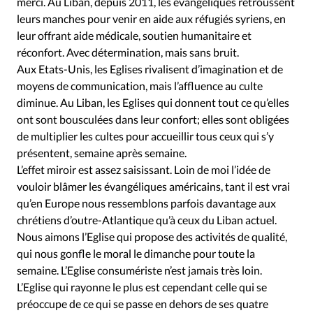
Édition: Internationale
merci. Au Liban, depuis 2011, les évangéliques retroussent
leurs manches pour venir en aide aux réfugiés syriens, en
Devise:
CHF
leur offrant aide médicale, soutien humanitaire et
réconfort. Avec détermination, mais sans bruit.
RUBRIQUES
Tous les articles
Actualité chrétienne
Aux Etats-Unis, les Eglises rivalisent d’imagination et de
moyens de communication, mais l’affluence au culte
Actualité internationale
Chronique
Culture
diminue. Au Liban, les Eglises qui donnent tout ce qu’elles
Dossier
Eglises
Foi
Génération réveil
Monde
ont sont bousculées dans leur confort; elles sont obligées
Opinions
Publireportage
Relations Aujourd'hui
de multiplier les cultes pour accueillir tous ceux qui s’y
Société
Tour du monde des Eglises
Trait d'Ixène
présentent, semaine après semaine.
L’effet miroir est assez saisissant. Loin de moi l’idée de
Vécu
Vie Intérieure
vouloir blâmer les évangéliques américains, tant il est vrai
qu’en Europe nous ressemblons parfois davantage aux
chrétiens d’outre-Atlantique qu’à ceux du Liban actuel.
Nous aimons l’Eglise qui propose des activités de qualité,
qui nous gonfle le moral le dimanche pour toute la
semaine. L’Eglise consumériste n’est jamais très loin.
L’Eglise qui rayonne le plus est cependant celle qui se
préoccupe de ce qui se passe en dehors de ses quatre