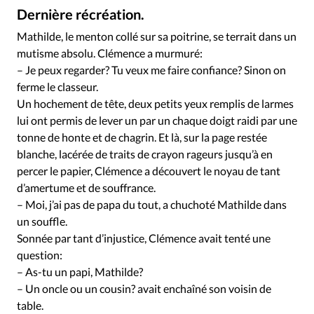
Édition: Internationale
Dernière récréation.
Devise:
CHF
Mathilde, le menton collé sur sa poitrine, se terrait dans un
mutisme absolu. Clémence a murmuré:
RUBRIQUES
Tous les articles
Actualité chrétienne
– Je peux regarder? Tu veux me faire confiance? Sinon on
ferme le classeur.
Actualité internationale
Chronique
Culture
Un hochement de tête, deux petits yeux remplis de larmes
Dossier
Eglises
Foi
Génération réveil
Monde
lui ont permis de lever un par un chaque doigt raidi par une
Opinions
Publireportage
Relations Aujourd'hui
tonne de honte et de chagrin. Et là, sur la page restée
Société
Tour du monde des Eglises
Trait d'Ixène
blanche, lacérée de traits de crayon rageurs jusqu’à en
percer le papier, Clémence a découvert le noyau de tant
Vécu
Vie Intérieure
d’amertume et de souffrance.
– Moi, j’ai pas de papa du tout, a chuchoté Mathilde dans
un souffle.
Sonnée par tant d’injustice, Clémence avait tenté une
question:
– As-tu un papi, Mathilde?
– Un oncle ou un cousin? avait enchaîné son voisin de
table.