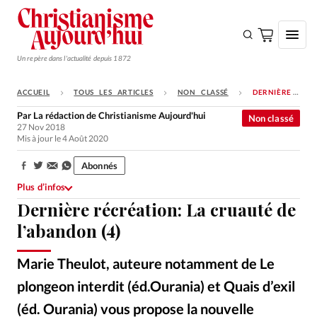
Un repère dans l'actualité depuis 1872
ACCUEIL
TOUS LES ARTICLES
NON CLASSÉ
DERNIÈRE RÉCRÉATION: LA CRUAUTÉ DE L’ABANDON (4)
S'ABONNER
Par
La rédaction de Christianisme Aujourd'hui
Non classé
27 Nov 2018
Monde
Mis à jour le 4 Août 2020
Eglises
Abonnés
Partager:
Opinions
Plus d’infos
Dernière récréation: La cruauté de
Tous les articles
l’abandon (4)
Faire un don
Emploi
Marie Theulot, auteure notamment de Le
plongeon interdit (éd.Ourania) et Quais d’exil
Se connecter
(éd. Ourania) vous propose la nouvelle