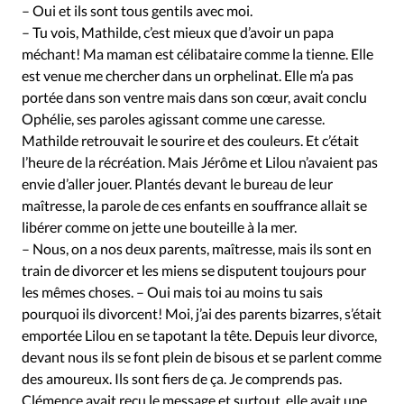
– Oui et ils sont tous gentils avec moi.
– Tu vois, Mathilde, c’est mieux que d’avoir un papa
méchant! Ma maman est célibataire comme la tienne. Elle
est venue me chercher dans un orphelinat. Elle m’a pas
portée dans son ventre mais dans son cœur, avait conclu
Ophélie, ses paroles agissant comme une caresse.
Mathilde retrouvait le sourire et des couleurs. Et c’était
l’heure de la récréation. Mais Jérôme et Lilou n’avaient pas
envie d’aller jouer. Plantés devant le bureau de leur
maîtresse, la parole de ces enfants en souffrance allait se
libérer comme on jette une bouteille à la mer.
– Nous, on a nos deux parents, maîtresse, mais ils sont en
train de divorcer et les miens se disputent toujours pour
les mêmes choses. – Oui mais toi au moins tu sais
pourquoi ils divorcent! Moi, j’ai des parents bizarres, s’était
emportée Lilou en se tapotant la tête. Depuis leur divorce,
devant nous ils se font plein de bisous et se parlent comme
des amoureux. Ils sont fiers de ça. Je comprends pas.
Clémence avait reçu le message et surtout, elle avait une