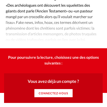
Édition: Internationale
«Des archéologues ont découvert les squelettes des
Devise:
CHF
géants dont parle l’Ancien Testament» ou «un pasteur
mangé par un crocodile alors qu’il voulait marcher sur
RUBRIQUES
l’eau». Fake news, infox, hoax, ces termes décrivent un
Tous les articles
Actualité chrétienne
phénomène dont les chrétiens sont parfois victimes: la
Actualité internationale
Chronique
Culture
transmission d’articles mensongers, de photos truquées
Dossier
Eglises
Foi
Génération réveil
Monde
ou de vidéos trafiquées, parfois en lien avec la foi.
Opinions
Publireportage
Relations Aujourd'hui
Comment éviter le piège de transmettre ce genre de hoax?
Société
Tour du monde des Eglises
Trait d'Ixène
Pour poursuivre la lecture, choisissez une des options
Vécu
Vie Intérieure
suivantes :
Vous avez déjà un compte ?
CONNECTEZ-VOUS