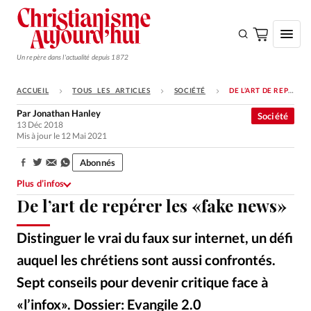
Un repère dans l'actualité depuis 1872
ACCUEIL
TOUS LES ARTICLES
SOCIÉTÉ
DE L’ART DE REPÉRER LES «FAKE NEWS»
S'ABONNER
Par
Jonathan Hanley
Société
13 Déc 2018
Monde
Mis à jour le 12 Mai 2021
Eglises
Abonnés
Partager:
Opinions
Plus d’infos
De l’art de repérer les «fake news»
Tous les articles
Faire un don
Distinguer le vrai du faux sur internet, un défi
Emploi
auquel les chrétiens sont aussi confrontés.
Sept conseils pour devenir critique face à
Se connecter
«l’infox». Dossier: Evangile 2.0
iStockphoto
©