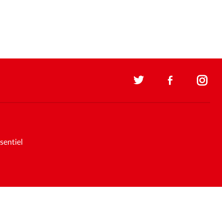
sentiel
Soutenez la presse évangélique.
Faites un don pour nous aider à
nous développer