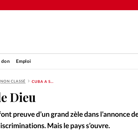
n don
Emploi
NON CLASSÉ
CUBA A SOIF DE DIEU
Accueil
de Dieu
rétienne
Les abo
font preuve d’un grand zèle dans l’annonce d
nique
Faire u
discriminations. Mais le pays s’ouvre.