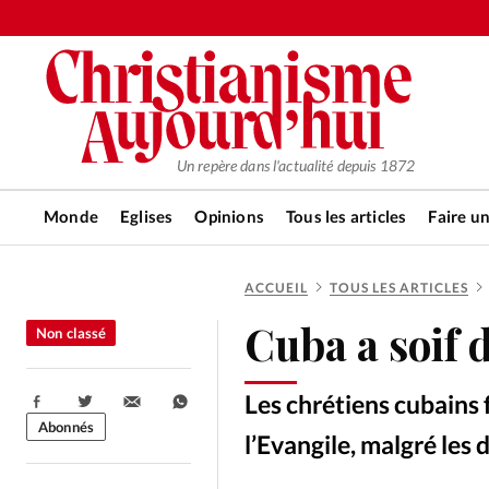
Un repère dans l'actualité depuis 1872
Monde
Eglises
Opinions
Tous les articles
Faire u
ACCUEIL
TOUS LES ARTICLES
RUBRIQUES
Cuba a soif 
Non classé
Tous les articles
Actualité ch
Les chrétiens cubains 
Partager:
Actualité internationale
Chro
Abonnés
l’Evangile, malgré les 