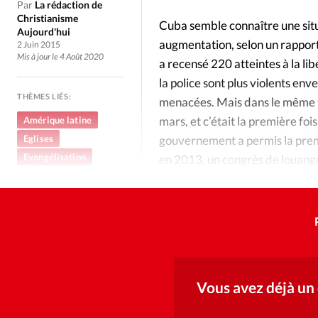
Culture
Dossier
Eglises
Par
La rédaction de
Christianisme
Cuba semble connaître une situa
Aujourd'hui
Génération réveil
Monde
augmentation, selon un rapport
2 Juin 2015
Mis à jour le 4 Août 2020
a recensé 220 atteintes à la l
la police sont plus violents env
Publireportage
Relations Auj
THÈMES LIÉS:
menacées. Mais dans le même te
mars, et c’était la première fois
Amérique latine
Société
Tour du monde des Eg
Eglises
gouvernement a permis la premi
Evangélisation
en 2013, un congrès de louange
Trait d'Ixène
Vécu
Vie Int
l’île.
Vous avez déjà un