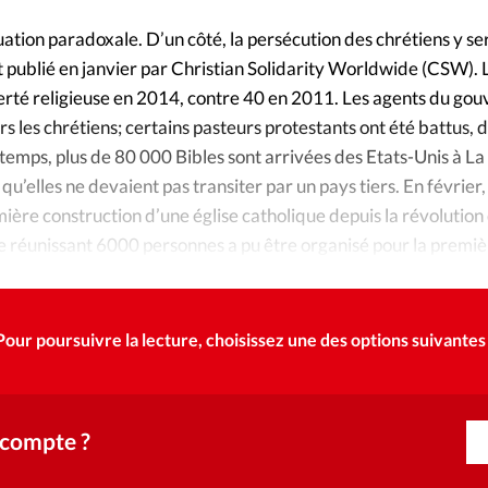
Foi
La bout
tion paradoxale. D’un côté, la persécution des chrétiens y ser
À propo
Opinions
 publié en janvier par Christian Solidarity Worldwide (CSW). L
iberté religieuse en 2014, contre 40 en 2011. Les agents du go
La réda
ers les chrétiens; certains pasteurs protestants ont été battus, 
ourd'hui
mps, plus de 80 000 Bibles sont arrivées des Etats-Unis à La
Mon co
 qu’elles ne devaient pas transiter par un pays tiers. En février,
lises
ère construction d’une église catholique depuis la révolution
Changem
 réunissant 6000 personnes a pu être organisé pour la premièr
érieure
Nous co
Pour poursuivre la lecture, choisissez une des options suivantes 
Emploi
 compte ?