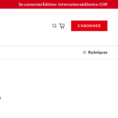
Se connecter
Édition: Internationale
Devise:
CHF
S'ABONNER
Rubriques
nnements
e
n don
Alliance Presse
©