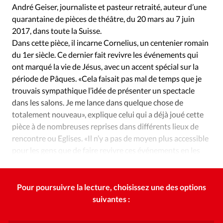
Édition: Internationale
André Geiser, journaliste et pasteur retraité, auteur d’une
quarantaine de pièces de théâtre, du 20 mars au 7 juin
Devise:
CHF
2017, dans toute la Suisse.
RUBRIQUES
Dans cette pièce, il incarne Cornelius, un centenier romain
Tous les articles
Actualité chrétienne
du 1er siècle. Ce dernier fait revivre les événements qui
Actualité internationale
Chronique
Culture
ont marqué la vie de Jésus, avec un accent spécial sur la
période de Pâques. «Cela faisait pas mal de temps que je
Dossier
Eglises
Foi
Génération réveil
Monde
trouvais sympathique l’idée de présenter un spectacle
Opinions
Publireportage
Relations Aujourd'hui
dans les salons. Je me lance dans quelque chose de
Société
Tour du monde des Eglises
Trait d'Ixène
totalement nouveau», explique celui qui a déjà joué cette
Vécu
Vie Intérieure
pièce à de nombreuses reprises dans différents lieux de
rencontre ou Eglises. «Il n’y a pas de moyen plus accessible
pour les gens que de faire revivre ces événements en les
jouant directement chez eux.»
Pour poursuivre la lecture, choisissez une des options
suivantes :