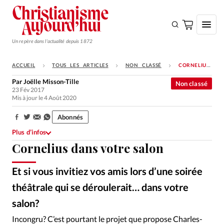
Un repère dans l'actualité depuis 1872
ACCUEIL
TOUS LES ARTICLES
NON CLASSÉ
CORNELIUS DANS VOTRE SALON
S'ABONNER
Par
Joëlle Misson-Tille
Non classé
23 Fév 2017
Monde
Mis à jour le 4 Août 2020
Eglises
Abonnés
Partager:
Opinions
Plus d’infos
Cornelius dans votre salon
Tous les articles
Faire un don
Et si vous invitiez vos amis lors d’une soirée
Emploi
théâtrale qui se déroulerait… dans votre
salon?
Ixène
©
Se connecter
Incongru? C’est pourtant le projet que propose Charles-