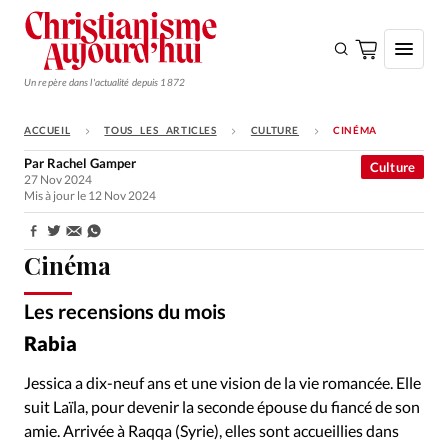
Un repère dans l'actualité depuis 1872
ACCUEIL
TOUS LES ARTICLES
CULTURE
CINÉMA
S'ABONNER
Par
Rachel Gamper
Culture
27 Nov 2024
Monde
Mis à jour le 12 Nov 2024
Eglises
Partager:
Opinions
Cinéma
Tous les articles
Les recensions du mois
Allociné
©
Faire un don
Rabia
Emploi
Jessica a dix-neuf ans et une vision de la vie romancée. Elle
suit Laïla, pour devenir la seconde épouse du fiancé de son
Se connecter
amie. Arrivée à Raqqa (Syrie), elles sont accueillies dans