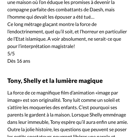
Édition: Internationale
une maison où l’on éduque les promises à devenir la
compagne parfaite des combattants de Daesh, mais
Devise:
CHF
l’homme qui devait les épouser a été tué…
Ce long métrage glaçant montre la force de
RUBRIQUES
Tous les articles
Actualité chrétienne
l’endoctrinement, quel qu’il soit, et l’horreur en particulier
de l’Etat islamique. A voir absolument, ne serait-ce que
Actualité internationale
Chronique
Culture
pour l’interprétation magistrale!
Dossier
Eglises
Foi
Génération réveil
Monde
5/5
Opinions
Publireportage
Relations Aujourd'hui
Dès 16 ans
Société
Tour du monde des Eglises
Trait d'Ixène
Vécu
Vie Intérieure
Tony, Shelly et la lumière magique
La force de ce magnifique film d’animation «image par
image» est son originalité. Tony luit comme un soleil et
s’attire les moqueries des enfants. C’est pourquoi ses
parents le gardent à la maison. Lorsque Shelly emménage
dans leur immeuble, Tony espère qu’il aura enfin une amie.
Outre la jolie histoire, les questions que peuvent se poser
les petits spectateurs pourront libérer une parole et