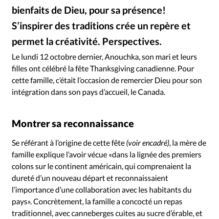
Édition: Internationale
bienfaits de Dieu, pour sa présence!
Devise:
CHF
S’inspirer des traditions crée un repère et
RUBRIQUES
permet la créativité. Perspectives.
Tous les articles
Actualité chrétienne
Le lundi 12 octobre dernier, Anouchka, son mari et leurs
Actualité internationale
Chronique
Culture
filles ont célébré la fête Thanksgiving canadienne. Pour
Dossier
Eglises
Foi
Génération réveil
Monde
cette famille, c’était l’occasion de remercier Dieu pour son
intégration dans son pays d’accueil, le Canada.
Opinions
Publireportage
Relations Aujourd'hui
Société
Tour du monde des Eglises
Trait d'Ixène
Vécu
Vie Intérieure
Montrer sa reconnaissance
Se référant à l’origine de cette fête
(voir encadré)
, la mère de
famille explique l’avoir vécue «dans la lignée des premiers
colons sur le continent américain, qui comprenaient la
dureté d’un nouveau départ et reconnaissaient
l’importance d’une collaboration avec les habitants du
pays». Concrètement, la famille a concocté un repas
traditionnel, avec canneberges cuites au sucre d’érable, et