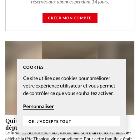
réservés aux abonnés pendant 14 jours.
CRÉER MON COMPTE
COOKIES
Ce site utilise des cookies pour améliorer
votre expérience utilisateur et vous permet
de contrôler ce que vous souhaitez activer.
Personnaliser
Qui dites-vous que je suis? Avec l’ancienne
OK, J'ACCEPTE TOUT
députée Georgina Dufoix
Le lundi 12 octobre dernier, Anouchka, son mari et leurs filles ont
célébré la fête Thanksgiving canadienne. Pour cette famille, c’était