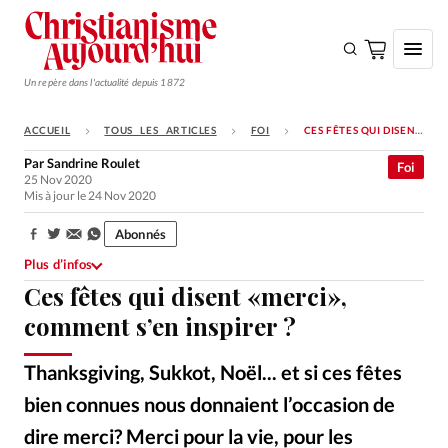
Un repère dans l'actualité depuis 1872
ACCUEIL
TOUS LES ARTICLES
FOI
CES FÊTES QUI DISENT «MERCI», COMMENT S’EN INSPIRER ?
S'ABONNER
Par
Sandrine Roulet
Foi
25 Nov 2020
Monde
Mis à jour le 24 Nov 2020
Eglises
Abonnés
Partager:
Opinions
Plus d’infos
Ces fêtes qui disent «merci»,
Tous les articles
comment s’en inspirer ?
Faire un don
Emploi
Thanksgiving, Sukkot, Noël... et si ces fêtes
bien connues nous donnaient l’occasion de
Se connecter
dire merci? Merci pour la vie, pour les