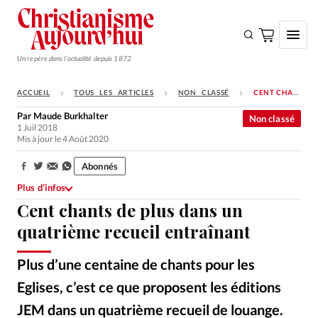
Un repère dans l'actualité depuis 1872
ACCUEIL
TOUS LES ARTICLES
NON CLASSÉ
CENT CHANTS DE PLUS DANS UN QUATRIÈME RECUEIL ENTRAÎNANT
S'ABONNER
Par
Maude Burkhalter
Non classé
1 Juil 2018
Monde
Mis à jour le 4 Août 2020
Eglises
Abonnés
Partager:
Opinions
Plus d’infos
Cent chants de plus dans un
Tous les articles
quatrième recueil entraînant
Faire un don
Emploi
Plus d’une centaine de chants pour les
Eglises, c’est ce que proposent les éditions
Se connecter
JEM dans un quatrième recueil de louange.