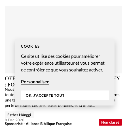
COOKIES
Ce site utilise des cookies pour améliorer
votre expérience utilisateur et vous permet
de contrôler ce que vous souhaitez activer.
OFFREZ-VOUS UN JEU DE SOCIÉTÉ CHRÉTIEN
Personnaliser
: FOUILLES EN GALILÉE
Nous sommes en 2084. L’humanité n’utilise plus de papier car
toute l’information est numérisée sur Internet. Malheureusement,
OK, J'ACCEPTE TOUT
une terrible panne informatique de niveau mondial engendre la
perte de toutes ces précieuses données, et la Bible…
Esther Hänggi
8 Déc 2020
Non classé
Sponsorisé - Alliance Biblilque Française