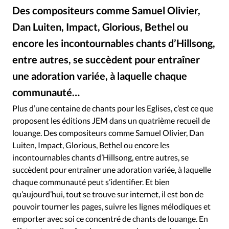
Édition: Internationale
Des compositeurs comme Samuel Olivier,
Devise:
CHF
Dan Luiten, Impact, Glorious, Bethel ou
RUBRIQUES
encore les incontournables chants d’Hillsong,
Tous les articles
Actualité chrétienne
entre autres, se succèdent pour entraîner
Actualité internationale
Chronique
Culture
une adoration variée, à laquelle chaque
Dossier
Eglises
Foi
Génération réveil
Monde
communauté…
DR
©
Opinions
Publireportage
Relations Aujourd'hui
Plus d’une centaine de chants pour les Eglises, c’est ce que
Société
Tour du monde des Eglises
Trait d'Ixène
proposent les éditions JEM dans un quatrième recueil de
Vécu
Vie Intérieure
louange. Des compositeurs comme Samuel Olivier, Dan
Luiten, Impact, Glorious, Bethel ou encore les
incontournables chants d’Hillsong, entre autres, se
succèdent pour entraîner une adoration variée, à laquelle
chaque communauté peut s’identifier. Et bien
qu’aujourd’hui, tout se trouve sur internet, il est bon de
pouvoir tourner les pages, suivre les lignes mélodiques et
emporter avec soi ce concentré de chants de louange. En