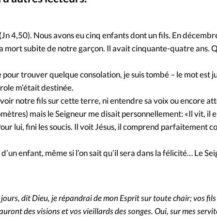
Foi
La bout
À propo
Opinions
(Jn 4,50). Nous avons eu cinq enfants dont un fils. En décemb
 la mort subite de notre garçon. Il avait cinquante-quatre ans.
La réda
ourd'hui
e pour trouver quelque consolation, je suis tombé – le mot est ju
Mon co
lises
arole m’était destinée.
voir notre fils sur cette terre, ni entendre sa voix ou encore at
Changem
ilomètres) mais le Seigneur me disait personnellement: «Il vit, il 
érieure
ur lui, fini les soucis. Il voit Jésus, il comprend parfaitement c
Nous co
’un enfant, même si l’on sait qu’il sera dans la félicité… Le Sei
Emploi
ours, dit Dieu, je répandrai de mon Esprit sur toute chair; vos fils e
uront des visions et vos vieillards des songes. Oui, sur mes servit