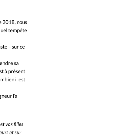
ique
DR
©
s
re 2018, nous
 Quel tempête
ction
ste – sur ce
mpte
tendre sa
ement d'adresse
est à présent
ombien il est
ntacter
gneur l’a
t vos filles
eurs et sur