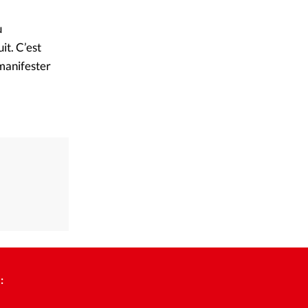
u
it. C’est
 manifester
: