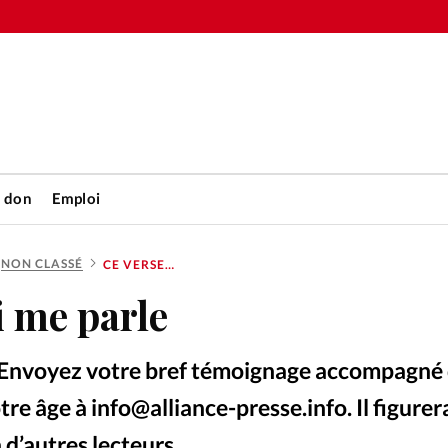
n don
Emploi
NON CLASSÉ
CE VERSET QUI ME PARLE
Accueil
i me parle
rétienne
Les abo
? Envoyez votre bref témoignage accompagné
nique
Faire u
re âge à info@alliance-presse.info. Il figurer
 d’autres lecteurs.