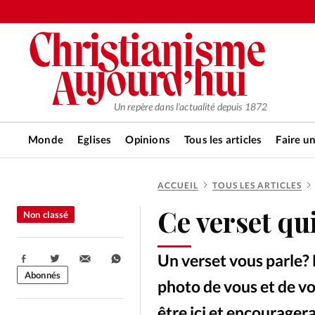
Un repère dans l'actualité depuis 1872
Monde
Eglises
Opinions
Tous les articles
Faire u
ACCUEIL
TOUS LES ARTICLES
RUBRIQUES
Ce verset qu
Non classé
Tous les articles
Actualité ch
Un verset vous parle
Partager:
Actualité internationale
Chro
Abonnés
photo de vous et de vot
être ici et encouragera