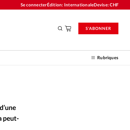
Se connecter
Édition: Internationale
Devise:
CHF
S'ABONNER
Rubriques
nnements
 d’une
n don
a peut-