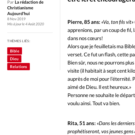
Culture
Dossier
Eglises
Par
La rédaction de
Christianisme
Aujourd'hui
Génération réveil
Monde
8 Nov 2019
Pierre, 85 ans:
«Va, ton fils vit»
Mis à jour le 4 Août 2020
apprenions, par un coup de fil,
Publireportage
Relations Auj
dans nos cœurs!
THÈMES LIÉS:
Alors que je feuilletais ma Bibl
Bible
Société
Tour du monde des Eg
verset. Ce fut un flash, cette p
Dieu
Bien sûr, nous ne pourrons plus 
Relations
visite (il habitait à sept cent k
Trait d'Ixène
Vécu
Vie Int
auprès de moi pour l’éternité. Po
aimé de Dieu. Il est heureux.»
Personne ne souhaite le départ d
voulu ainsi. Tout va bien.
Rita, 51 ans :
«Dans les derniers j
prophétiseront, vos jeunes gens a