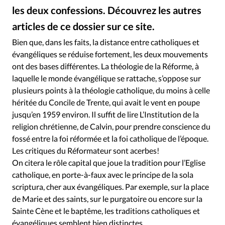
Édition: Internationale
les deux confessions. Découvrez les autres
Devise:
CHF
articles de ce dossier sur ce site.
RUBRIQUES
Bien que, dans les faits, la distance entre catholiques et
Tous les articles
Actualité chrétienne
évangéliques se réduise fortement, les deux mouvements
Actualité internationale
Chronique
Culture
ont des bases différentes. La théologie de la Réforme, à
laquelle le monde évangélique se rattache, s’oppose sur
Dossier
Eglises
Foi
Génération réveil
Monde
plusieurs points à la théologie catholique, du moins à celle
Opinions
Publireportage
Relations Aujourd'hui
héritée du Concile de Trente, qui avait le vent en poupe
Société
Tour du monde des Eglises
Trait d'Ixène
jusqu’en 1959 environ. Il suffit de lire L’Institution de la
Vécu
Vie Intérieure
religion chrétienne, de Calvin, pour prendre conscience du
fossé entre la foi réformée et la foi catholique de l’époque.
Les critiques du Réformateur sont acerbes!
On citera le rôle capital que joue la tradition pour l’Eglise
catholique, en porte-à-faux avec le principe de la sola
scriptura, cher aux évangéliques. Par exemple, sur la place
de Marie et des saints, sur le purgatoire ou encore sur la
Sainte Cène et le baptême, les traditions catholiques et
évangéliques semblent bien distinctes.