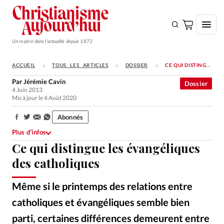
Un repère dans l'actualité depuis 1872
ACCUEIL
TOUS LES ARTICLES
DOSSIER
CE QUI DISTINGUE LES ÉVANGÉLIQUES DES CATHOLIQUES
S'ABONNER
Par
Jérémie Cavin
Dossier
4 Juin 2013
Monde
Mis à jour le 4 Août 2020
Eglises
Abonnés
Partager:
Opinions
Plus d’infos
Ce qui distingue les évangéliques
Tous les articles
des catholiques
Faire un don
Emploi
Même si le printemps des relations entre
catholiques et évangéliques semble bien
Se connecter
parti, certaines différences demeurent entre