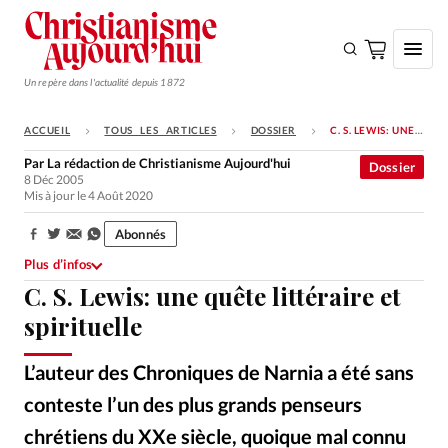
Un repère dans l'actualité depuis 1872
ACCUEIL
TOUS LES ARTICLES
DOSSIER
C. S. LEWIS: UNE QUÊTE LITTÉRAIRE ET SPIRITUELLE
S'ABONNER
Par
La rédaction de Christianisme Aujourd'hui
Dossier
8 Déc 2005
Monde
Mis à jour le 4 Août 2020
Eglises
Abonnés
Partager:
Opinions
Plus d’infos
C. S. Lewis: une quête littéraire et
Tous les articles
spirituelle
Faire un don
Emploi
L’auteur des Chroniques de Narnia a été sans
conteste l’un des plus grands penseurs
Se connecter
chrétiens du XXe siècle, quoique mal connu