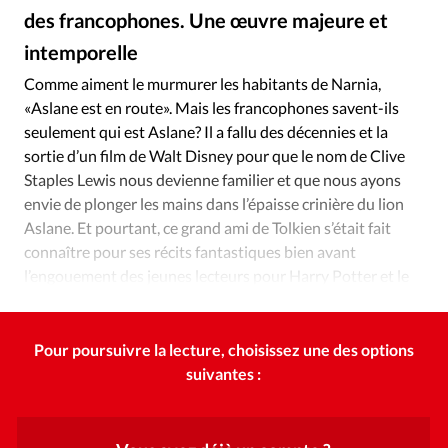
Édition: Internationale
des francophones. Une œuvre majeure et
Devise:
CHF
intemporelle
Alliance Presse
©
RUBRIQUES
Comme aiment le murmurer les habitants de Narnia,
Tous les articles
Actualité chrétienne
«Aslane est en route». Mais les francophones savent-ils
Actualité internationale
Chronique
Culture
seulement qui est Aslane? Il a fallu des décennies et la
sortie d’un film de Walt Disney pour que le nom de Clive
Dossier
Eglises
Foi
Génération réveil
Monde
Staples Lewis nous devienne familier et que nous ayons
Opinions
Publireportage
Relations Aujourd'hui
envie de plonger les mains dans l’épaisse crinière du lion
Société
Tour du monde des Eglises
Trait d'Ixène
Aslane. Et pourtant, ce grand ami de Tolkien s’était fait
Vécu
Vie Intérieure
connaître pour ses récits fantastiques bien avant
l’engouement des jeunes lecteurs pour Harry Potter et le
surnaturel.
Pour poursuivre la lecture, choisissez une des options
suivantes :