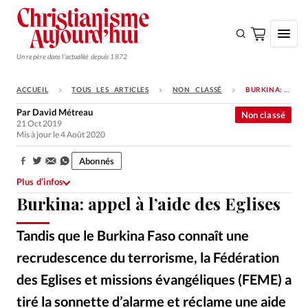
Un repère dans l'actualité depuis 1872
ACCUEIL
TOUS LES ARTICLES
NON CLASSÉ
BURKINA: APPEL À L’AIDE DES EGLISES
S'ABONNER
Par
David Métreau
Non classé
21 Oct 2019
Monde
Mis à jour le 4 Août 2020
Eglises
Abonnés
Partager:
Opinions
Plus d’infos
Burkina: appel à l’aide des Eglises
Tous les articles
Faire un don
Tandis que le Burkina Faso connaît une
Emploi
recrudescence du terrorisme, la Fédération
des Eglises et missions évangéliques (FEME) a
Se connecter
tiré la sonnette d’alarme et réclame une aide