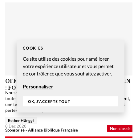
COOKIES
Ce site utilise des cookies pour améliorer
votre expérience utilisateur et vous permet
de contrôler ce que vous souhaitez activer.
OFFREZ-VOUS UN JEU DE SOCIÉTÉ CHRÉTIEN
Personnaliser
: FOUILLES EN GALILÉE
Nous sommes en 2084. L’humanité n’utilise plus de papier car
toute l’information est numérisée sur Internet. Malheureusement,
OK, J'ACCEPTE TOUT
une terrible panne informatique de niveau mondial engendre la
perte de toutes ces précieuses données, et la Bible…
Esther Hänggi
8 Déc 2020
Non classé
Sponsorisé - Alliance Biblilque Française