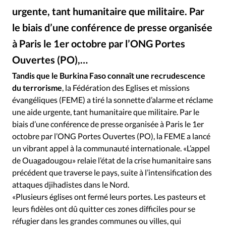
Édition: Internationale
urgente, tant humanitaire que militaire. Par
Devise:
CHF
le biais d’une conférence de presse organisée
RUBRIQUES
à Paris le 1er octobre par l’ONG Portes
Tous les articles
Actualité chrétienne
Ouvertes (PO),…
DR
©
Actualité internationale
Chronique
Culture
Tandis que le Burkina Faso connaît une recrudescence
Dossier
Eglises
Foi
Génération réveil
Monde
du terrorisme
, la Fédération des Eglises et missions
Opinions
Publireportage
Relations Aujourd'hui
évangéliques (FEME) a tiré la sonnette d’alarme et réclame
Société
Tour du monde des Eglises
Trait d'Ixène
une aide urgente, tant humanitaire que militaire. Par le
biais d’une conférence de presse organisée à Paris le 1er
Vécu
Vie Intérieure
octobre par l’ONG Portes Ouvertes (PO), la FEME a lancé
un vibrant appel à la communauté internationale. «L’appel
de Ouagadougou» relaie l’état de la crise humanitaire sans
précédent que traverse le pays, suite à l’intensification des
attaques djihadistes dans le Nord.
«Plusieurs églises ont fermé leurs portes. Les pasteurs et
leurs fidèles ont dû quitter ces zones difficiles pour se
réfugier dans les grandes communes ou villes, qui