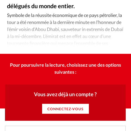
Édition: Internationale
délégués du monde entier.
Alliance Presse
©
Devise:
CHF
Symbole de la réussite économique de ce pays pétrolier, la
tour a été renommée à la dernière minute en l’honneur de
RUBRIQUES
Tous les articles
Actualité chrétienne
l’émir voisin d’Abou Dhabi, sauveteur in extremis de Dubaï
à la mi-décembre. L’émirat est en effet au cœur d’une
Actualité internationale
Chronique
Culture
tourmente financière qui menace l’ensemble de ses
Dossier
Eglises
Foi
Génération réveil
Monde
pharaoniques projets d’urbanisme.
Opinions
Publireportage
Relations Aujourd'hui
Société
Tour du monde des Eglises
Trait d'Ixène
Pour poursuivre la lecture, choisissez une des options
suivantes :
Vécu
Vie Intérieure
Vous avez déjà un compte ?
CONNECTEZ-VOUS