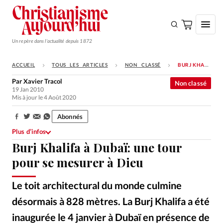
Un repère dans l'actualité depuis 1872
ACCUEIL
TOUS LES ARTICLES
NON CLASSÉ
BURJ KHALIFA À DUBAÏ: UNE TOUR POUR SE MESURER À DIEU
S'ABONNER
Par
Xavier Tracol
Non classé
19 Jan 2010
Monde
Mis à jour le 4 Août 2020
Eglises
Abonnés
Partager:
Opinions
Plus d’infos
Burj Khalifa à Dubaï: une tour
Tous les articles
pour se mesurer à Dieu
Faire un don
Emploi
Le toit architectural du monde culmine
désormais à 828 mètres. La Burj Khalifa a été
Se connecter
inaugurée le 4 janvier à Dubaï en présence de