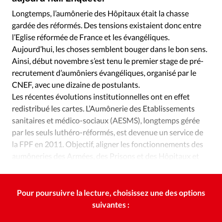
Édition: Internationale
Longtemps, l’aumônerie des Hôpitaux était la chasse
Devise:
CHF
gardée des réformés. Des tensions existaient donc entre
l’Eglise réformée de France et les évangéliques.
RUBRIQUES
Tous les articles
Actualité chrétienne
Aujourd’hui, les choses semblent bouger dans le bon sens.
Ainsi, début novembre s’est tenu le premier stage de pré-
Actualité internationale
Chronique
Culture
recrutement d’aumôniers évangéliques, organisé par le
Dossier
Eglises
Foi
Génération réveil
Monde
CNEF, avec une dizaine de postulants.
Opinions
Publireportage
Relations Aujourd'hui
Les récentes évolutions institutionnelles ont en effet
Société
Tour du monde des Eglises
Trait d'Ixène
redistribué les cartes. L’Aumônerie des Etablissements
sanitaires et médico-sociaux (AESMS), longtemps gérée
Vécu
Vie Intérieure
par les seuls luthéro-réformés, est devenue un service de
la FPF en 2011. Objectif, aligner les fonctionnements des
aumôneries des Armées, des Prisons et des Hôpitaux et
centraliser la gestion au niveau national.
Pour poursuivre la lecture, choisissez une des options
suivantes :