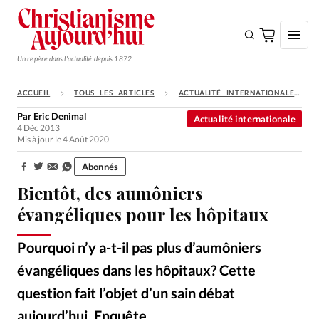
Un repère dans l'actualité depuis 1872
ACCUEIL
TOUS LES ARTICLES
ACTUALITÉ INTERNATIONALE
S'ABONNER
Par
Eric Denimal
Actualité internationale
4 Déc 2013
Monde
Mis à jour le 4 Août 2020
Eglises
Abonnés
Partager:
Opinions
Bientôt, des aumôniers
Tous les articles
évangéliques pour les hôpitaux
Faire un don
Pourquoi n’y a-t-il pas plus d’aumôniers
Emploi
évangéliques dans les hôpitaux? Cette
question fait l’objet d’un sain débat
Se connecter
aujourd’hui. Enquête.
Alliance Presse
©