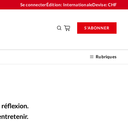
Se connecter
Édition: Internationale
Devise:
CHF
S'ABONNER
Rubriques
nnements
 réflexion.
n don
ntretenir.