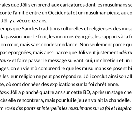
Foi
La bout
rales que Jôli s’en prend aux caricatures dont les musulmans son
onte l’amitié entre un Occidental et un musulman pieux, au c
À propo
Opinions
 Jôli y a vécu onze ans.
mps que Sam les traditions culturelles et religieuses des mus
La réda
ourd'hui
m, la passion pour le foot, les moutons égorgés, les rapports à la
e bon cœur, mais sans condescendance. Non seulement parce qu
Mon co
pas épargnées, mais aussi parce que Jôli veut justement
«détru
lises
ntaux»
et faire passer le message suivant: oui, un chrétien et u
Changem
pages, on en vient à comprendre que les musulmans se posent b
érieure
lles leur religion ne peut pas répondre. Jôli conclut ainsi son 
Nous co
ite, où sont données des explications sur la foi chrétienne.
 tas»
: Jôli a planché quatre ans sur cette BD, après un stage che
Emploi
cès elle rencontrera, mais pour lui le jeu en valait la chandelle.
lem
«crée des ponts et interpelle les musulmans sur la foi et l’espér