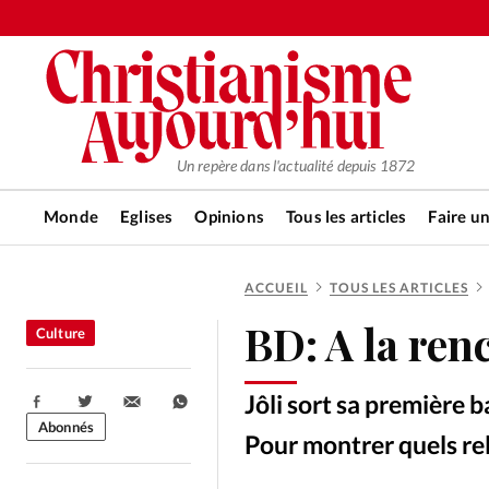
Un repère dans l'actualité depuis 1872
Monde
Eglises
Opinions
Tous les articles
Faire u
ACCUEIL
TOUS LES ARTICLES
RUBRIQUES
BD: A la re
Culture
Tous les articles
Actualité ch
Jôli sort sa première b
Partager:
Actualité internationale
Chro
Abonnés
Pour montrer quels re