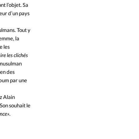
ique
t l’objet. Sa
œur d’un pays
s
ulmans. Tout y
ction
 femme, la
e les
mpte
ire les clichés
n musulman
ement d'adresse
ien des
album par une
ntacter
z Alain
 Son souhait le
ance»
.