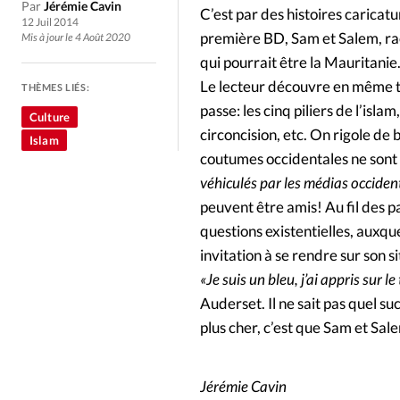
Culture
Dossier
Eglises
Par
Jérémie Cavin
C’est par des histoires caricatu
12 Juil 2014
première BD, Sam et Salem, rac
Mis à jour le 4 Août 2020
Génération réveil
Monde
qui pourrait être la Mauritanie.
Le lecteur découvre en même te
THÈMES LIÉS:
Publireportage
Relations Auj
passe: les cinq piliers de l’isla
Culture
circoncision, etc. On rigole d
Islam
coutumes occidentales ne sont 
Société
Tour du monde des Eg
véhiculés par les médias occide
peuvent être amis! Au fil des 
Trait d'Ixène
Vécu
Vie Int
questions existentielles, auxque
invitation à se rendre sur son s
«Je suis un bleu, j’ai appris sur le
Auderset. Il ne sait pas quel suc
plus cher, c’est que Sam et Sa
Jérémie Cavin