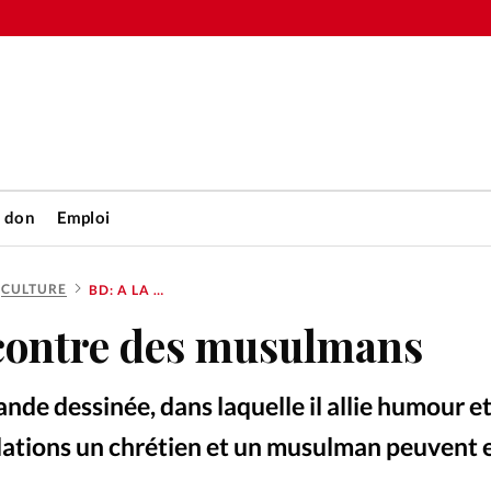
n don
Emploi
CULTURE
BD: A LA RENCONTRE DES MUSULMANS
Accueil
ncontre des musulmans
rétienne
Les abo
ande dessinée, dans laquelle il allie humour et
nique
Faire u
lations un chrétien et un musulman peuvent e