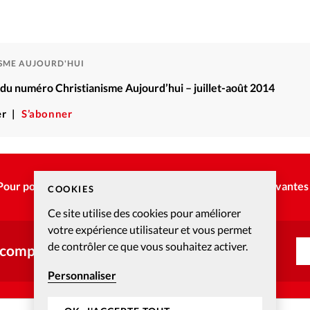
ISME AUJOURD'HUI
é du numéro Christianisme Aujourd’hui – juillet-août 2014
r
S’abonner
Pour poursuivre la lecture, choisissez une des options suivantes 
COOKIES
Ce site utilise des cookies pour améliorer
votre expérience utilisateur et vous permet
de contrôler ce que vous souhaitez activer.
 compte ?
Personnaliser