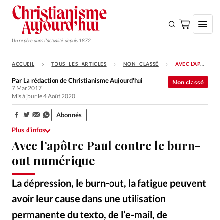
Un repère dans l'actualité depuis 1872
ACCUEIL
TOUS LES ARTICLES
NON CLASSÉ
AVEC L’APÔTRE PAUL CONTRE LE BURN-OUT NUMÉRIQUE
S'ABONNER
Par
La rédaction de Christianisme Aujourd'hui
Non classé
7 Mar 2017
Monde
Mis à jour le 4 Août 2020
Eglises
Abonnés
Partager:
Opinions
Plus d’infos
Avec l’apôtre Paul contre le burn-
Tous les articles
out numérique
Faire un don
Emploi
La dépression, le burn-out, la fatigue peuvent
avoir leur cause dans une utilisation
Se connecter
permanente du texto, de l’e-mail, de