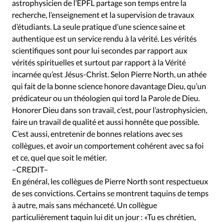
Édition: Internationale
astrophysicien de l’EPFL partage son temps entre la
recherche, l’enseignement et la supervision de travaux
Devise:
CHF
d’étudiants. La seule pratique d’une science saine et
authentique est un service rendu à la vérité. Les vérités
RUBRIQUES
Tous les articles
Actualité chrétienne
scientifiques sont pour lui secondes par rapport aux
vérités spirituelles et surtout par rapport à la Vérité
Actualité internationale
Chronique
Culture
incarnée qu’est Jésus-Christ. Selon Pierre North, un athée
Dossier
Eglises
Foi
Génération réveil
Monde
qui fait de la bonne science honore davantage Dieu, qu’un
Opinions
Publireportage
Relations Aujourd'hui
prédicateur ou un théologien qui tord la Parole de Dieu.
Société
Tour du monde des Eglises
Trait d'Ixène
Honorer Dieu dans son travail, c’est, pour l’astrophysicien,
faire un travail de qualité et aussi honnête que possible.
Vécu
Vie Intérieure
C’est aussi, entretenir de bonnes relations avec ses
collègues, et avoir un comportement cohérent avec sa foi
et ce, quel que soit le métier.
–CREDIT–
En général, les collègues de Pierre North sont respectueux
de ses convictions. Certains se montrent taquins de temps
à autre, mais sans méchanceté. Un collègue
particulièrement taquin lui dit un jour : «Tu es chrétien,