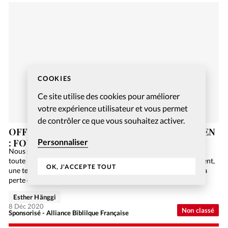
COOKIES
Ce site utilise des cookies pour améliorer
votre expérience utilisateur et vous permet
de contrôler ce que vous souhaitez activer.
OFFREZ-VOUS UN JEU DE SOCIÉTÉ CHRÉTIEN
: FOUILLES EN GALILÉE
Personnaliser
Nous sommes en 2084. L’humanité n’utilise plus de papier car
toute l’information est numérisée sur Internet. Malheureusement,
OK, J'ACCEPTE TOUT
une terrible panne informatique de niveau mondial engendre la
perte de toutes ces précieuses données, et la Bible…
Esther Hänggi
8 Déc 2020
Non classé
Sponsorisé - Alliance Biblilque Française