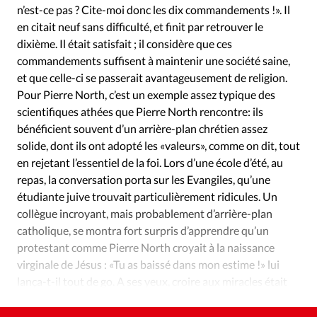
n’est-ce pas ? Cite-moi donc les dix commandements !». Il
en citait neuf sans difficulté, et finit par retrouver le
dixième. Il était satisfait ; il considère que ces
commandements suffisent à maintenir une société saine,
et que celle-ci se passerait avantageusement de religion.
Pour Pierre North, c’est un exemple assez typique des
scientifiques athées que Pierre North rencontre: ils
bénéficient souvent d’un arrière-plan chrétien assez
solide, dont ils ont adopté les «valeurs», comme on dit, tout
en rejetant l’essentiel de la foi. Lors d’une école d’été, au
repas, la conversation porta sur les Evangiles, qu’une
étudiante juive trouvait particulièrement ridicules. Un
collègue incroyant, mais probablement d’arrière-plan
catholique, se montra fort surpris d’apprendre qu’un
protestant comme Pierre North croyait à la naissance
virginale de Jésus : «Tu as baissé dans mon estime !» lui
lança-t-il tout de go. A ses yeux, croire aux miracles était
incompatible avec une activité scientifique.