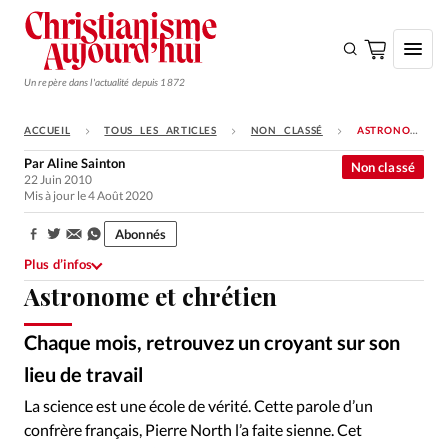
Un repère dans l'actualité depuis 1872
ACCUEIL
TOUS LES ARTICLES
NON CLASSÉ
ASTRONOME ET CHRÉTIEN
S'ABONNER
Par
Aline Sainton
Non classé
22 Juin 2010
Monde
Mis à jour le 4 Août 2020
Eglises
Abonnés
Partager:
Opinions
Plus d’infos
Astronome et chrétien
Tous les articles
Faire un don
Chaque mois, retrouvez un croyant sur son
Emploi
lieu de travail
La science est une école de vérité. Cette parole d’un
Se connecter
confrère français, Pierre North l’a faite sienne. Cet