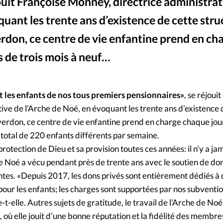
Foi
La bout
ouit Françoise Monney, directrice administrat
quant les trente ans d’existence de cette stru
À propo
Opinions
rdon, ce centre de vie enfantine prend en ch
La réda
 de trois mois à neuf…
ourd'hui
Mon co
lises
 les enfants de nos tous premiers pensionnaires»
, se réjoui
Changem
ive de l’Arche de Noé, en évoquant les trente ans d’existence 
érieure
verdon, ce centre de vie enfantine prend en charge chaque jou
n total de 220 enfants différents par semaine.
Nous co
 protection de Dieu et sa provision toutes ces années: il n’y a ja
e Noé a vécu pendant près de trente ans avec le soutien de dons
Emploi
antes. «Depuis 2017, les dons privés sont entièrement dédiés à
our les enfants; les charges sont supportées par nos subventio
-t-elle. Autres sujets de gratitude, le travail de l’Arche de No
, où elle jouit d’une bonne réputation et la fidélité des membre