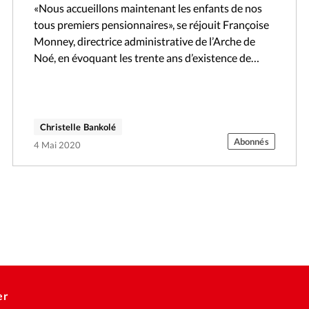
«Nous accueillons maintenant les enfants de nos
tous premiers pensionnaires», se réjouit Françoise
Monney, directrice administrative de l’Arche de
Noé, en évoquant les trente ans d’existence de
cette structure chrétienne. Basé à Yverdon, ce
centre…
Christelle Bankolé
Abonnés
4 Mai 2020
er