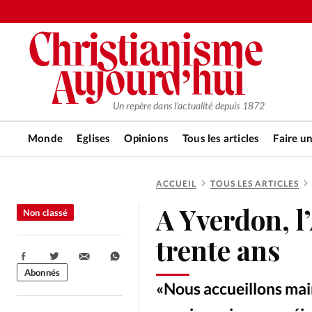
Un repère dans l'actualité depuis 1872
Monde
Eglises
Opinions
Tous les articles
Faire u
ACCUEIL
TOUS LES ARTICLES
RUBRIQUES
A Yverdon, l
Non classé
Tous les articles
Actualité ch
trente ans
Partager:
Actualité internationale
Chro
Abonnés
«Nous accueillons mai