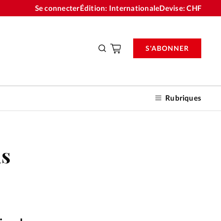
Se connecter
Édition: Internationale
Devise:
CHF
S'ABONNER
Rubriques
is
nnements
n don