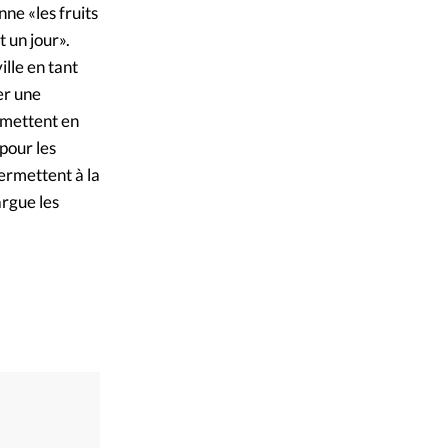
ne «les fruits
 un jour».
lle en tant
er une
 mettent en
pour les
permettent à la
argue les