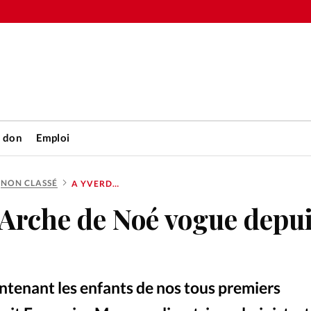
n don
Emploi
NON CLASSÉ
A YVERDON, L’ARCHE DE NOÉ VOGUE DEPUIS TRENTE ANS
Accueil
’Arche de Noé vogue depu
rétienne
Les abo
nique
Faire u
ntenant les enfants de nos tous premiers