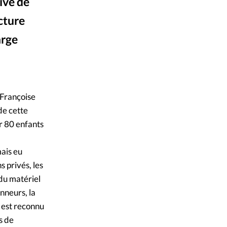
ique
ive de
cture
s
arge
ction
DR
©
mpte
t Françoise
ement d'adresse
de cette
r 80 enfants
ntacter
mais eu
 privés, les
 du matériel
nneurs, la
é est reconnu
s de