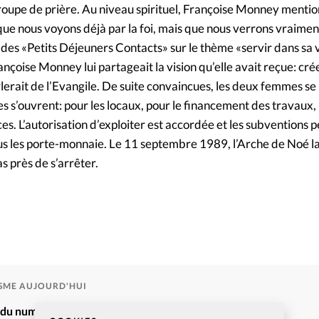
groupe de prière. Au niveau spirituel, Françoise Monney mention
que nous voyons déjà par la foi, mais que nous verrons vraiment
des «Petits Déjeuners Contacts» sur le thème «servir dans sa vi
nçoise Monney lui partageait la vision qu’elle avait reçue: cré
lerait de l’Evangile. De suite convaincues, les deux femmes se
es s’ouvrent: pour les locaux, pour le financement des travaux, 
es. L’autorisation d’exploiter est accordée et les subventions 
ous les porte-monnaie. Le 11 septembre 1989, l’Arche de Noé l
as près de s’arrêter.
ISME AUJOURD'HUI
é du numéro Christianisme Aujourd’hui mars 2020