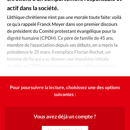
Édition: Internationale
actif dans la société.
Alliance Presse
©
Devise:
CHF
L’éthique chrétienne n’est pas une morale toute faite: voilà
RUBRIQUES
ce qu’a rappelé Franck Meyer dans son premier discours
Tous les articles
Actualité chrétienne
de président du Comité protestant évangélique pour la
Actualité internationale
Chronique
Culture
dignité humaine (CPDH). Ce père de famille de 45 ans,
membre de l’association depuis ses débuts, en a repris la
Dossier
Eglises
Foi
Génération réveil
Monde
présidence le 25 mars. Il remplace Florian Rochat, un
Opinions
Publireportage
Relations Aujourd'hui
homme de foi qui a su donner une impulsion initiale
Société
Tour du monde des Eglises
Trait d'Ixène
durable au CPDH, en tandem avec son délégué général
Vécu
Vie Intérieure
Daniel Rivaud.
Pour poursuivre la lecture, choisissez une des options
suivantes :
Vous avez déjà un compte ?