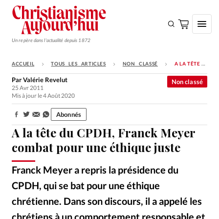
Un repère dans l'actualité depuis 1872
ACCUEIL
TOUS LES ARTICLES
NON CLASSÉ
A LA TÊTE DU CPDH, FRANCK MEYER COMBAT POUR UNE ÉTHIQUE JUSTE
S'ABONNER
Par
Valérie Revelut
Non classé
25 Avr 2011
Monde
Mis à jour le 4 Août 2020
Eglises
Abonnés
Partager:
Opinions
A la tête du CPDH, Franck Meyer
Tous les articles
combat pour une éthique juste
Faire un don
Franck Meyer a repris la présidence du
Emploi
CPDH, qui se bat pour une éthique
chrétienne. Dans son discours, il a appelé les
Se connecter
chrétiens à un comportement responsable et